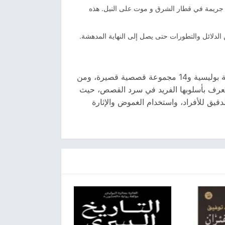
 جريمة في قطار الشرق و موت على النيل. هذه
ن الدلائل والتطورات حتى يصل إلى النهاية المدهشة.
أجاثا كريستي (1890-1976) هي واحدة من أشهر الكتاب في تاريخ الأدب البوليسي والجريمة. كتبت أكثر من 60 رواية بوليسية و14 مجموعة قصصية قصيرة، ومن
تُعرف بأسلوبها الفريد في سرد القصص، حيث
قيق للأفراد، واستخدام الغموض والإثارة