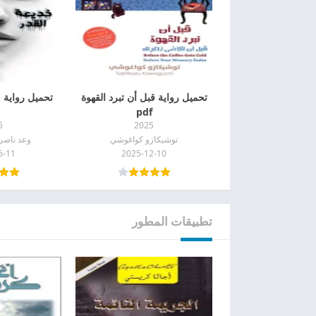
تحميل رواية قبل أن تبرد القهوة
تحميل رواية خد
pdf
5
2025
توشيكازو كواغوشي
وعد ناصر 
6-11
2025-12-10
تطبيقات المطور