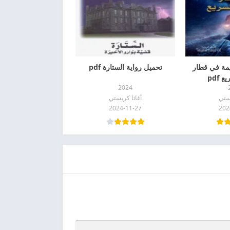
يمة في قطار
تحميل رواية الستارة pdf
 pdf
2024
يستي
أغاثا كريستي
2024-11-27
202