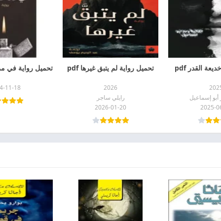
يعة القدر pdf
تحميل رواية لم يتبق غيرها pdf
تحميل رواية في ممر 
4-11-18
2026
202
أبو إسماعيل
رايلي ساجر
2026-01-20
2025-0