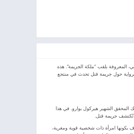
ة الشهيرة أجاثا كريستي، المعروفة بلقب “ملكة الجريمة”. هذه
 الشهير هيركول بوارو، وقد نُشرت لأول مرة عام 1941. تدور أحداث الرواية حول جريمة قتل تحدث في منتجع
المحقق الشهير هيركول بوارو. في هذا
 تُكتشف جريمة قتل.
ف بكونها امرأة ذات شخصية قوية ومغرية،