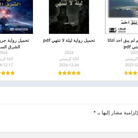
 لم يبق احد اغاثا
تحميل رواية ‎ليلة لا تنتهي pdf
تحميل رواية جر
 pdf
الشرق السريع
2024
2024
202
 كريستي
أغاثا كريستي
أغاثا كر
4-12-17
2024-12-24
2025-0
لزامية مشار إليها بـ
*