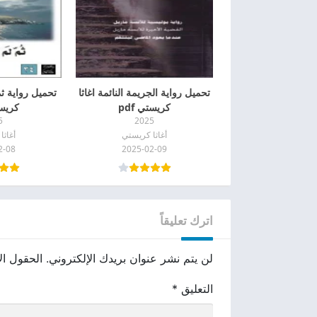
تحميل رواية الجريمة النائمة اغاثا
تحميل رواية ثم
كريستي pdf
كريستي
5
2025
أغاثا كريستي
أغاثا
2-08
2025-02-09
اترك تعليقاً
لن يتم نشر عنوان بريدك الإلكتروني.
الحقول الإ
التعليق
*