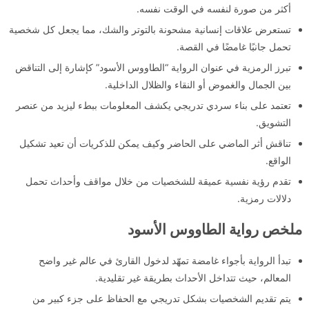
أكثر من صورة لنفسه في الوقت نفسه.
تستعرض علاقات إنسانية مشحونة بالتوتر والشك، مما يجعل كل شخصية
تحمل جانبًا غامضًا في القصة.
تبرز الرمزية في عنوان الرواية “الطاووس الأسود” كإشارة إلى التناقض
بين الجمال والغموض أو النقاء والظلال الداخلية.
تعتمد على بناء سردي تدريجي يكشف المعلومات ببطء ليزيد من عنصر
التشويق.
تناقش أثر الماضي على الحاضر وكيف يمكن للذكريات أن تعيد تشكيل
الواقع.
تقدم رؤية نفسية عميقة للشخصيات من خلال مواقف وأحداث تحمل
دلالات رمزية.
ملخص رواية الطاووس الأسود
تبدأ الرواية بأجواء غامضة تمهّد لدخول القارئ في عالم غير واضح
المعالم، حيث تتداخل الأحداث بطريقة غير تقليدية.
يتم تقديم الشخصيات بشكل تدريجي مع الحفاظ على جزء كبير من