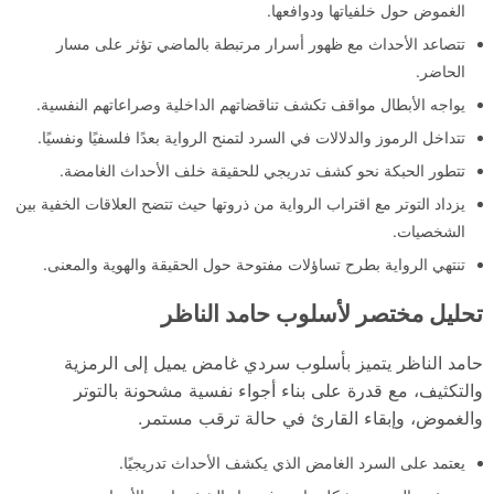
الغموض حول خلفياتها ودوافعها.
تتصاعد الأحداث مع ظهور أسرار مرتبطة بالماضي تؤثر على مسار
الحاضر.
يواجه الأبطال مواقف تكشف تناقضاتهم الداخلية وصراعاتهم النفسية.
تتداخل الرموز والدلالات في السرد لتمنح الرواية بعدًا فلسفيًا ونفسيًا.
تتطور الحبكة نحو كشف تدريجي للحقيقة خلف الأحداث الغامضة.
يزداد التوتر مع اقتراب الرواية من ذروتها حيث تتضح العلاقات الخفية بين
الشخصيات.
تنتهي الرواية بطرح تساؤلات مفتوحة حول الحقيقة والهوية والمعنى.
تحليل مختصر لأسلوب حامد الناظر
حامد الناظر يتميز بأسلوب سردي غامض يميل إلى الرمزية
والتكثيف، مع قدرة على بناء أجواء نفسية مشحونة بالتوتر
والغموض، وإبقاء القارئ في حالة ترقب مستمر.
يعتمد على السرد الغامض الذي يكشف الأحداث تدريجيًا.