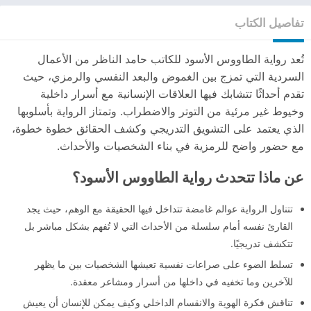
تفاصيل الكتاب
تُعد رواية الطاووس الأسود للكاتب حامد الناظر من الأعمال
السردية التي تمزج بين الغموض والبعد النفسي والرمزي، حيث
تقدم أحداثًا تتشابك فيها العلاقات الإنسانية مع أسرار داخلية
وخيوط غير مرئية من التوتر والاضطراب. وتمتاز الرواية بأسلوبها
الذي يعتمد على التشويق التدريجي وكشف الحقائق خطوة خطوة،
مع حضور واضح للرمزية في بناء الشخصيات والأحداث.
عن ماذا تتحدث رواية الطاووس الأسود؟
تتناول الرواية عوالم غامضة تتداخل فيها الحقيقة مع الوهم، حيث يجد
القارئ نفسه أمام سلسلة من الأحداث التي لا تُفهم بشكل مباشر بل
تتكشف تدريجيًا.
تسلط الضوء على صراعات نفسية تعيشها الشخصيات بين ما يظهر
للآخرين وما تخفيه في داخلها من أسرار ومشاعر معقدة.
تناقش فكرة الهوية والانقسام الداخلي وكيف يمكن للإنسان أن يعيش