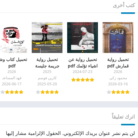
كتب أخرى
تحميل رواية
تحميل رواية عن
تحميل رواية
تحميل كتاب وش
قمارش pdf
اشياء تؤلمك pdf
جريمة جليسة
pdf
2026
2025
2024-07-23
2026
برابط مباشر
الأطفال pdf
محمود زكي
كارين فوسم
فهد المساعد
سلسلة المحقق
2026-06-17
2025-05-20
2026-03-16
كونراد سيير 2
اترك تعليقاً
لن يتم نشر عنوان بريدك الإلكتروني.
الحقول الإلزامية مشار إليها