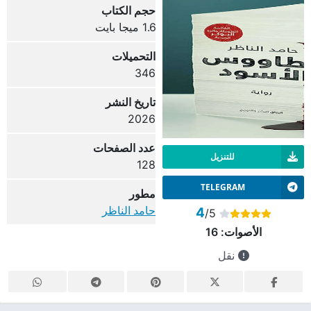
حجم الكتاب
1.6 ميجا بايت
التحميلات
346
تاريخ النشر
2026
عدد الصفحات
للتنزيل
128
TELEGRAM
مطور
حامد الناظر
4
/5
الأصوات:
16
نقل