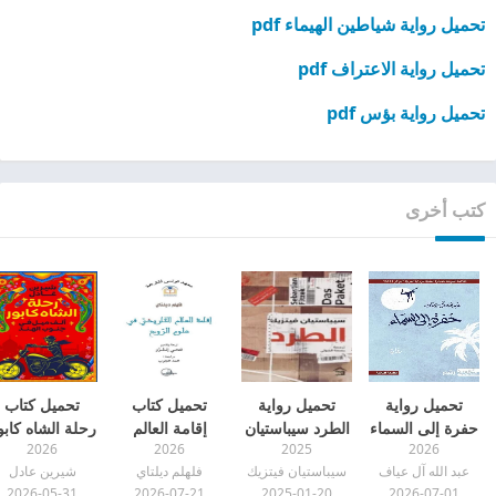
تحميل رواية شياطين الهيماء pdf
تحميل رواية الاعتراف pdf
تحميل رواية بؤس pdf
كتب أخرى
تحميل رواية
تحميل رواية
تحميل كتاب
تحميل كتاب
حفرة إلى السماء
الطرد سيباستيان
إقامة العالم
رحلة الشاه كابو
2026
2026
2025
2026
pdf
فيتزيك pdf
التاريخي في
pdf
عبد الله آل عياف
سيباستيان فيتزيك
فلهلم ديلتاي
شيرين عادل
علوم الروح pdf
2026-05-31
2026-07-21
2025-01-20
2026-07-01