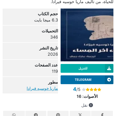
للحياة، من تأليف ماريا خوسيه فيرادا.
حجم الكتاب
6.3 ميجا بايت
التحميلات
346
تاريخ النشر
2026
عدد الصفحات
للتنزيل
119
TELEGRAM
مطور
ماريا خوسيه فيرادا
4
/5
الأصوات:
16
نقل