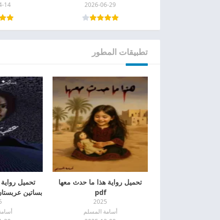
4-14
2026-06-29
تطبيقات المطور
تحميل رواية هذا ما حدث معها
تحميل رواية
pdf
5
2025
f
أسامة المسلم
أسامة