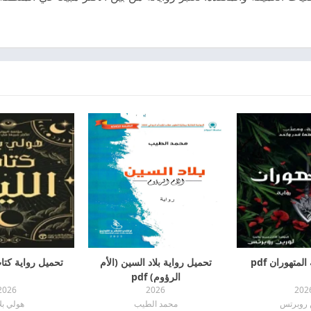
لمتهوران pdf
تحميل رواية بلاد السين (الأم
تحميل رواية كتاب ا
الرؤوم) pdf
2026
2026
202
 روبرتس
محمد الطيب
هولي بل