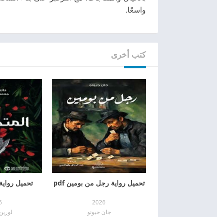
واسعًا.
كتب أخرى
تحميل رواية رجل من بومين pdf
تحميل رواية ا
6
2026
جان جيونو
لورين