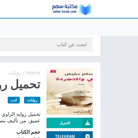
Home
روايات
/
تحميل روا
روايات
ادب
عميق. من تأليف بن
للتنزيل
حجم الكتاب
TELEGRAM