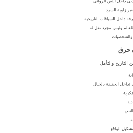
أدبي داخل النص الروائي
ير زاوية السرد
ة داخل السياقات التاريخية
 للعالم وليس مجرد نقل له
ث والشخصيات
ن حرق
 التاريخ والتأمل
ية
تداخل الحقيقة بالخيال
فكرية
ديد
النص
ة
تشكيل الواقع