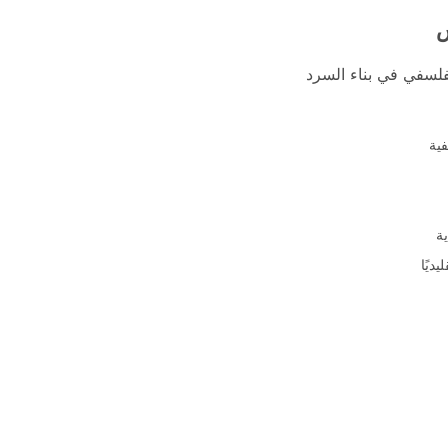
ش
فلسفي في بناء السرد
فية
ة
ديًا