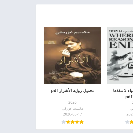
ء لا تنقذها
تحميل رواية الأشرار pdf
2026
ي
مكسيم غوركي
2026-05-17
202