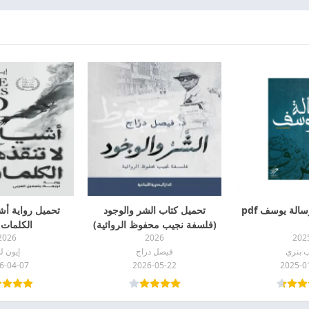
الة يوسف pdf
تحميل كتاب الشر والوجود
تحميل رواية أشيا
(فلسفة نجيب محفوظ الروائية)
الكلمات pdf
2026
2026
202
pdf
ب بنري
فيصل دراج
إيون ل
6-04-07
2026-05-22
2025-0