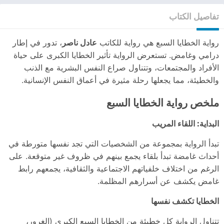
تفاصيل الكتاب
رواية الخطايا السبع هي رواية للكاتب
عادل ناصر
، تدور في إطار
درامي وغامض. تستعرض الرواية تأثير الخطايا الكبرى على حياة
الأفراد والمجتمعات، وتتناول صراع النفس البشرية مع الذنب
والخطيئة، مما يجعلها رحلة مثيرة في أعماق النفس الإنسانية.
ملخص رواية الخطايا السبع
البداية: اللقاء المريب
تبدأ الرواية بمجموعة من الشخصيات التي تجد نفسها متورطة في
أحداث غامضة تبدأ بلقاء يجمع بينهم في ظروف غير متوقعة. على
الرغم من اختلاف خلفياتهم الاجتماعية والثقافية، يجمعهم رابط
غامض يكشف عن أسرارهم المظلمة.
الخطايا تكشف نفسها
تتناول الرواية كل خطيئة من الخطايا السبع الكبرى (الغرور،