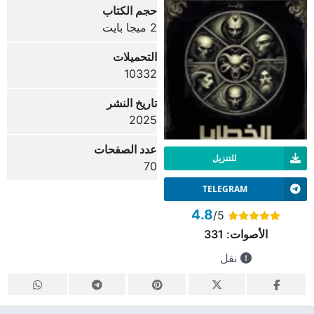
حجم الكتاب
2 ميجا بايت
التحميلات
10332
تاريخ النشر
2025
عدد الصفحات
للتنزيل
70
TELEGRAM
4.8
/5
الأصوات:
331
نقل