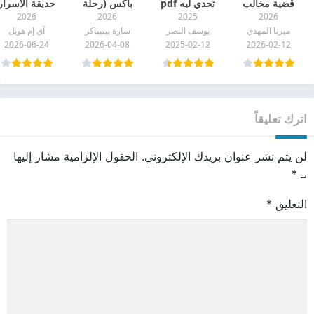
قضية مخالب
تحدي ليه pdf
باكس (رحلة
حديقة الأسرار
2026
2026
2025
2026
القط pdf
العودة) pdf
المفقودة pdf
ميرنا المهدي
يوسف النصر
سارة بينيباكر
آي إم هويل
2026-06-24
2026-04-08
2025-02-12
2026-02-12
اترك تعليقاً
لن يتم نشر عنوان بريدك الإلكتروني.
الحقول الإلزامية مشار إليها
بـ
*
التعليق
*