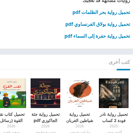
روايات مشابهة قد تعجبك
تحميل رواية بحر الظلمات pdf
تحميل رواية بولاق الفرنساوي pdf
تحميل رواية حفرة إلى السماء pdf
كتب أخرى
تحميل رواية نادر
تحميل رواية
تحميل رواية جثة
تحميل كتاب نق
فودة 2 كساب
شياطين الغربان
الجاكوزي pdf
القوة (رسائل
2026
2026
2026
2025
pdf
pdf
فلسفية إلى
أحمد يونس
مارلون جيمس
سميرة محمود
سعيد ناشيد
الضعفاء) pdf