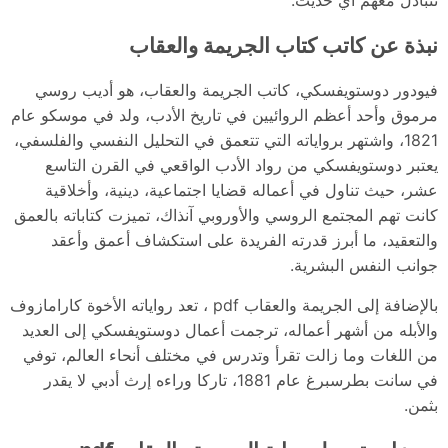
نبذة عن كاتب كتاب الجريمة والعقاب
فيودور دوستويفسكي، كاتب الجريمة والعقاب، هو أديب روسي
مرموق وأحد أعظم الروائيين في تاريخ الأدب، ولد في موسكو عام
1821، واشتهر برواياته التي تتعمق في التحليل النفسي والفلسفي،
يعتبر دوستويفسكي من رواد الأدب الواقعي في القرن التاسع
عشر، حيث تناول في أعماله قضايا اجتماعية، دينية، وأخلاقية
كانت تهم المجتمع الروسي والأوروبي آنذاك، تميزت كتاباته بالعمق
والتعقيد، ما أبرز قدرته الفريدة على استكشاف أعمق وأعقد
جوانب النفس البشرية.
بالإضافة إلى الجريمة والعقاب pdf ، تعد رواياته الأخوة كارامازوف
والأبله من أشهر أعماله، ترجمت أعمال دوستويفسكي إلى العديد
من اللغات وما زالت تقرأ وتدرس في مختلف أنحاء العالم، توفي
في سانت بطرسبرغ عام 1881، تاركا وراءه إرث أدبي لا يقدر
بثمن.