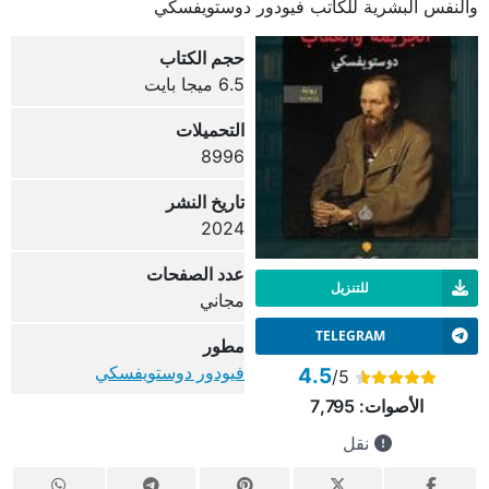
والنفس البشرية للكاتب فيودور دوستويفسكي
حجم الكتاب
6.5 ميجا بايت
التحميلات
8996
تاريخ النشر
2024
عدد الصفحات
للتنزيل
مجاني
TELEGRAM
مطور
فيودور دوستويفسكي
4.5
/5
الأصوات:
7,795
نقل