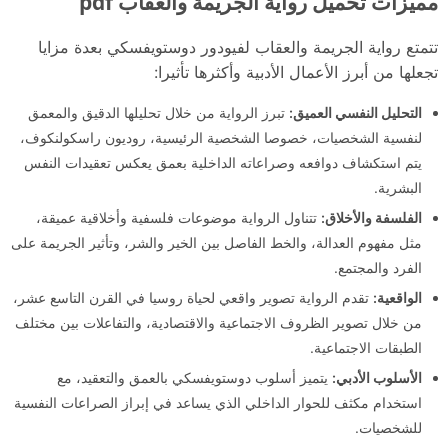
مميزات تحميل رواية الجريمة والعقاب pdf
تتمتع رواية الجريمة والعقاب لفيودور دوستويفسكي بعدة مزايا
تجعلها من أبرز الأعمال الأدبية وأكثرها تأثيرا:
التحليل النفسي العميق:
تبرز الرواية من خلال تحليلها الدقيق والمعمق
لنفسية الشخصيات، خصوصا الشخصية الرئيسية، روديون راسكولنكوف،
يتم استكشاف دوافعه وصراعاته الداخلية بعمق يعكس تعقيدات النفس
البشرية.
الفلسفة والأخلاق:
تتناول الرواية موضوعات فلسفية وأخلاقية عميقة،
مثل مفهوم العدالة، والخط الفاصل بين الخير والشر، وتأثير الجريمة على
الفرد والمجتمع.
الواقعية:
تقدم الرواية تصوير واقعي لحياة روسيا في القرن التاسع عشر،
من خلال تصوير الظروف الاجتماعية والاقتصادية، والتفاعلات بين مختلف
الطبقات الاجتماعية.
الأسلوب الأدبي:
يتميز أسلوب دوستويفسكي بالعمق والتعقيد، مع
استخدام مكثف للحوار الداخلي الذي يساعد في إبراز الصراعات النفسية
للشخصيات.