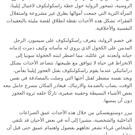
الروسية، تتمحور الرواية حول خطة راسكولنكوف لاغتيال إيلينا،
المرأة الثرية التي جمعت أموالها بطرق غير مشروعة واستغلال
الفقراء، تشكل هذه الأحداث نقطة انطلاق لقصة مليئة بالتعقيدات
النفسية والأخلاقية.
في خضم الرواية، يتعرف راسكولنكوف على سيميون، الرجل
المدمن على الكحول الذي يروي له مأساته وكيف دمرت إدمانه
حياته وأبعدته عن عائلته، مما اضطر ابنته الخجولة سونيا إلى
الانخراط في حياة لا تتوافق مع طبيعتها، تتصاعد الأحداث بشكل
دراماتيكي عندما يقوم راسكولنكوف بقتل العجوز إيلينا بفأس،
ويجد نفسه مضطر لقتل أختها التي وصلت بالمصادفة في نفس
الوقت، يصاب بالصدمة والارتباك، فيغادر المكان مسرع حامل معه
بعض الأشياء البسيطة وحقيبة صغيرة، تاركًا خلفه ثروة العجوز
دون أن يمسها.
يبرز دوستويفسكي من خلال هذه الأحداث عمق الصراعات
الداخلية والشخصية، مشيرا إلى أنه في بعض الأحيان قد نلتقي
بأشخاص غرباء نشعر تجاههم بفضول واهتمام عميق حتى قبل أن
نتبادل معهم أي حديث.