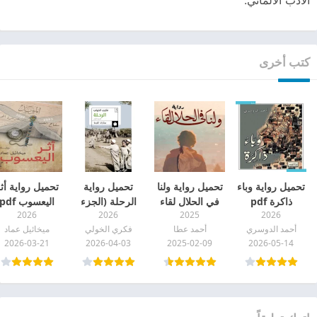
كتب أخرى
تحميل رواية وباء
تحميل رواية ولنا
تحميل رواية
تحميل رواية أث
ذاكرة pdf
في الحلال لقاء
الرحلة (الجزء
اليعسوب pdf
2026
2026
2025
2026
أﺣﻤﺪ ﻋﻄﺎ pdf
الأول) pdf
أحمد الدوسري
أﺣﻤﺪ ﻋﻄﺎ
فكري الخولي
ميخائيل عماد
2026-03-21
2026-04-03
2025-02-09
2026-05-14