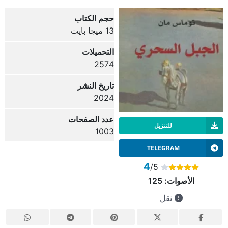
حجم الكتاب
13 ميجا بايت
التحميلات
2574
تاريخ النشر
2024
عدد الصفحات
للتنزيل
1003
TELEGRAM
4
/5
الأصوات:
125
نقل