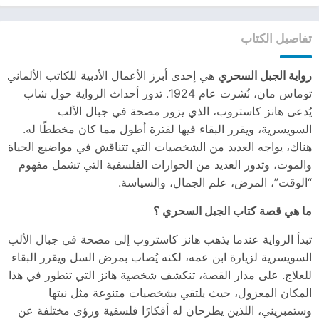
تفاصيل الكتاب
رواية الجبل السحري
هي إحدى أبرز الأعمال الأدبية للكاتب الألماني
توماس مان، نُشرت عام 1924. تدور أحداث الرواية حول شاب
يُدعى هانز كاستروب، الذي يزور مصحة في جبال الألب
السويسرية، ويقرر البقاء فيها لفترة أطول مما كان مخططًا له.
هناك، يواجه العديد من الشخصيات التي تتناقش في مواضيع الحياة
والموت، وتدور العديد من الحوارات الفلسفية التي تشمل مفهوم
“الوقت”، المرض، علم الجمال، والسياسة.
ما هي قصة كتاب الجبل السحري ؟
تبدأ الرواية عندما يذهب هانز كاستروب إلى مصحة في جبال الألب
السويسرية لزيارة ابن عمه، لكنه يُصاب بمرض السل ويقرر البقاء
للعلاج. على مدار القصة، تنكشف شخصية هانز التي تتطور في هذا
المكان المعزول، حيث يلتقي بشخصيات متنوعة مثل نبتها
وستمبريني، اللذين يطرحان له أفكارًا فلسفية ورؤى مختلفة عن