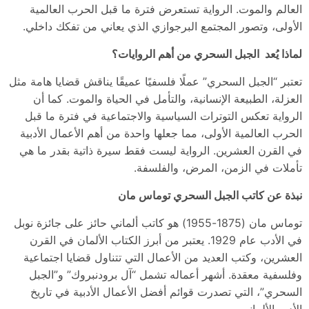
العالم والموت. الرواية تستعرض فترة ما قبل الحرب العالمية
الأولى، وتصور المجتمع البرجوازي الذي يعاني من تفكك داخلي.
لماذا يُعد الجبل السحري من أهم الروايات؟
تعتبر “الجبل السحري” عملًا فلسفيًا عميقًا يناقش قضايا هامة مثل
العزلة، الطبيعة الإنسانية، والتأمل في الحياة والموت. كما أن
الرواية تعكس التوترات السياسية والاجتماعية في فترة ما قبل
الحرب العالمية الأولى، مما جعلها واحدة من أهم الأعمال الأدبية
في القرن العشرين. الرواية ليست فقط سيرة ذاتية بقدر ما هي
تأملات في الزمن، المرض، والفلسفة.
نبذة عن كاتب الجبل السحري توماس مان
توماس مان (1875-1955) هو كاتب ألماني حائز على جائزة نوبل
في الأدب عام 1929. يعتبر من أبرز الكتاب الألمان في القرن
العشرين، وكتب العديد من الأعمال التي تتناول قضايا اجتماعية
وفلسفية معقدة. أشهر أعماله تشمل “آل برودنبروك” و”الجبل
السحري”، التي تصدرت قوائم أفضل الأعمال الأدبية في تاريخ
الأدب الألماني.