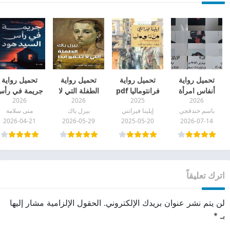
تحميل رواية
تحميل رواية
تحميل رواية
تحميل رواية
أنفاس امرأة
فرانتوماليا pdf
الطفلة التي لا
جريمة في رأ
2026
2026
2025
2026
مخذولة pdf
تنمو أبدا pdf
السيد هود pdf
باسم خندقجي
إيلينا فيرانتي
بيرل باك
منى سلامة
2026-04-21
2026-05-29
2025-05-20
2026-07-14
اترك تعليقاً
لن يتم نشر عنوان بريدك الإلكتروني.
الحقول الإلزامية مشار إليها
بـ
*