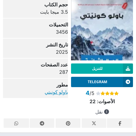
حجم الكتاب
3.5 ميجا بايت
التحميلات
3456
تاريخ النشر
2025
عدد الصفحات
للتنزيل
287
TELEGRAM
مطور
باولو كونيتي
4
/5
الأصوات:
22
نقل