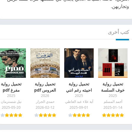
وتجاربهن.
كتب أخرى
تحميل رواية
تحميل رواية
تحميل رواية
تحميل رواية
خوف السلسة
احببته رغم انني
العروس pdf
مفرغ pdf
2025
2026
2025
2025
كاملة جميع
كنت فريسته pdf
أحمد المسلم
آية علاء عبد العاطي
حمدي الجزار
نيل شسترمان
الاجزاء pdf
2025-05-20
2026-02-12
2025-09-01
2025-01-14