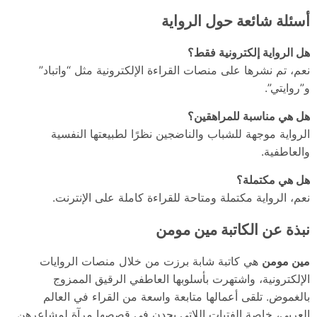
أسئلة شائعة حول الرواية
هل الرواية إلكترونية فقط؟
نعم، تم نشرها على منصات القراءة الإلكترونية مثل “واتباد”
و”روايتي”.
هل هي مناسبة للمراهقين؟
الرواية موجهة للشباب والناضجين نظرًا لطبيعتها النفسية
والعاطفية.
هل هي مكتملة؟
نعم، الرواية مكتملة ومتاحة للقراءة كاملة على الإنترنت.
نبذة عن الكاتبة مين مومن
مين مومن
هي كاتبة شابة برزت من خلال منصات الروايات
الإلكترونية، واشتهرت بأسلوبها العاطفي الرقيق الممزوج
بالغموض. تلقى أعمالها متابعة واسعة من القراء في العالم
العربي، خاصة الفتيات اللاتي يجدن في قصصها مرآة لمشاعرهن