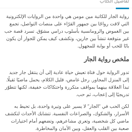
تفاصيل الكتاب
رواية الجار للكاتبة مين مومن هي واحدة من الروايات الإلكترونية
التي لاقت رواجًا بين جمهور القرّاء على منصات التواصل، تجمع
بين الغموض والرومانسية بأسلوب درامي مشوّق. تسرد قصة حب
غير متوقعة تنشأ بين جارين، وتكشف كيف يمكن للجوار أن يكون
بابًا للحب أو بوابة للمجهول.
ملخص رواية الجار
تدور الرواية حول فتاة تعيش حياة عادية إلى أن ينتقل جار جديد
إلى المنزل المجاور. رجل غامض، قليل الكلام، يحمل ماضيًا ثقيلًا.
تبدأ العلاقة بينهما بمواقف متكررة واحتكاكات خفيفة، لكنها تتطوّر
تدريجيًا إلى إعجاب، ثم حب.
لكن الحب في “الجار” لا يسير على وتيرة واحدة، بل تحيط به
الأسرار، والشكوك، والصراعات النفسية. تتشابك الأحداث لتكشف
ماضي كل شخصية، وتعري مشاعرهم، وتضعهم أمام اختيارات
صعبة بين القلب والعقل، وبين الأمان والمخاطرة.