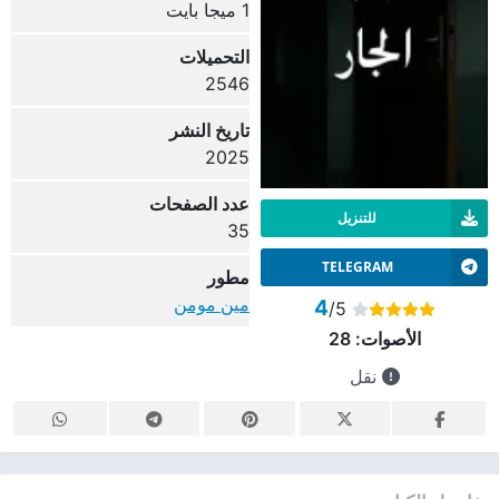
1 ميجا بايت
التحميلات
2546
تاريخ النشر
2025
عدد الصفحات
للتنزيل
35
TELEGRAM
مطور
مين مومن
4
/5
الأصوات:
28
نقل