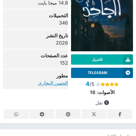
14.8 ميجا بايت
التحميلات
346
تاريخ النشر
2026
عدد الصفحات
للتنزيل
152
TELEGRAM
مطور
الحسن البخاري
4
/5
الأصوات:
16
نقل