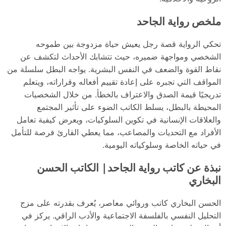
ملخص رواية الجاحد
تحكي الرواية قصة رجل يعيش حياة مزدوجة بين طموحه
الشخصي ومواجهة ضميره، حيث تتشابك الأحداث لتكشف عن
نقاط القوة والضعف في النفس البشرية. يواجه البطل سلسلة من
المواقف التي تجبره على إعادة تقييم أفعاله وقراراته، ويتعلم
تدريجيًا قيمة الصدق والاعتراف بالخطأ. من خلال الشخصيات
المحيطة بالبطل، يسلط الكاتب الضوء على تأثير المجتمع
والعلاقات الإنسانية في تكوين السلوكيات، ويعرض كيفية تعامل
الأفراد مع التحديات والمصاعب، مما يعطي القارئ فرصة للتأمل
في حياته الخاصة وسلوكياته اليومية.
نبذة عن كاتب رواية الجاحد| الكاتب الحسن
البخاري
الحسن البخاري كاتب وروائي معاصر، يُعرف بقدرته على مزج
التحليل النفسي بالفلسفة الاجتماعية والأدب الراقي. يركز في