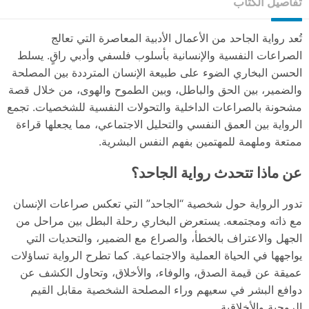
تفاصيل الكتاب
تُعد رواية الجاحد من الأعمال الأدبية المعاصرة التي تعالج
الصراعات النفسية والإنسانية بأسلوب فلسفي وأدبي راقٍ. يسلط
الحسن البخاري الضوء على طبيعة الإنسان المترددة بين المصلحة
والضمير، بين الحق والباطل، وبين الطموح والهوى، من خلال قصة
مشحونة بالصراعات الداخلية والتحولات النفسية للشخصيات. تجمع
الرواية بين العمق النفسي والتحليل الاجتماعي، مما يجعلها قراءة
ممتعة وملهمة للمهتمين بفهم النفس البشرية.
عن ماذا تتحدث رواية الجاحد؟
تدور الرواية حول شخصية “الجاحد” التي تعكس صراعات الإنسان
مع ذاته ومجتمعه. يستعرض البخاري رحلة البطل بين مراحل من
الجهل والاعتراف بالخطأ، والصراع مع الضمير، والتحديات التي
يواجهها في الحياة العملية والاجتماعية. كما تطرح الرواية تساؤلات
عميقة عن قيمة الصدق، والوفاء، والأخلاق، وتحاول الكشف عن
دوافع البشر في سعيهم وراء المصلحة الشخصية مقابل القيم
الروحية والأخلاقية.