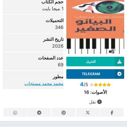
حجم الكتاب
1 ميجا بايت
التحميلات
346
تاريخ النشر
2026
عدد الصفحات
للتنزيل
69
TELEGRAM
مطور
محمد محمد مستجاب
4
/5
الأصوات:
16
نقل