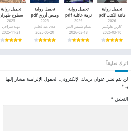
تحميل رواية
تحميل رواية
تحميل رواية
تحميل رواية
فاتنة الكتب pdf
نزهة عائلية pdf
وميض أزرق pdf
سطوح طهران
2025
2025
2026
2026
pdf
كارين هاوكينز
بسام شمس الدين
هدى عبدالحليم
مهبد سراجي
2025-11-21
2025-05-20
2026-03-18
2026-03-10
اترك تعليقاً
لن يتم نشر عنوان بريدك الإلكتروني.
الحقول الإلزامية مشار إليها
بـ
*
التعليق
*