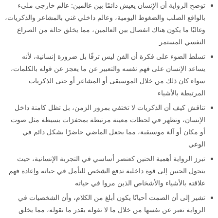
توضح الرواية أن الإنسان يعيش دائمًا بين عالمين: عالم خارجي مليء
بالواقع الصلب والضغوط اليومية، وعالم داخلي غني بالمشاعر والذكريات،
وغالبًا ما يكون هناك انفصال بين العالمين، مما يخلق حالة من الصراع
النفسي المستمر
تسلط الضوء على فكرة أن الفن ليس ترفًا بل ضرورة إنسانية، لأنه
يساعد الإنسان على فهم نفسه والتعبير عن ما يعجز عن قوله بالكلمات،
سواء كان ذلك من خلال الموسيقى أو المشاعر أو حتى الذكريات
المرتبطة بالأشياء
تناقش كيف أن الذكريات لا تختفي بمرور الزمن، بل تظل كامنة داخل
الإنسان، وتظهر في لحظات معينة مرتبطة بمحفزات بسيطة مثل صوت
أو مكان أو آلة موسيقية، مما يجعل الماضي حاضرًا بشكل دائم في
الوعي
تبرز الرواية أهمية الحنين كعنصر أساسي في التجربة الإنسانية، حيث
يتحول الحنين إلى قوة داخلية تدفع الشخص للتأمل في حياته وإعادة فهم
علاقته بالأشياء والأشخاص الذين مروا في حياته
تشير إلى أن الصمت أحيانًا يكون أبلغ من الكلام، وأن الشخصيات في
الرواية تعبر عن نفسها من خلال ما لا تقوله بقدر ما تقوله، مما يخلق