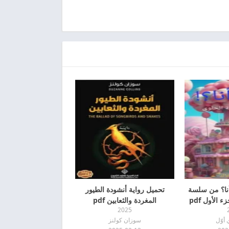
أنا؟ من سلسة
تحميل رواية أنشودة الطيور
 الأول pdf
المغردة والثعابين pdf
2025
 أوّل
سوزان كولنز