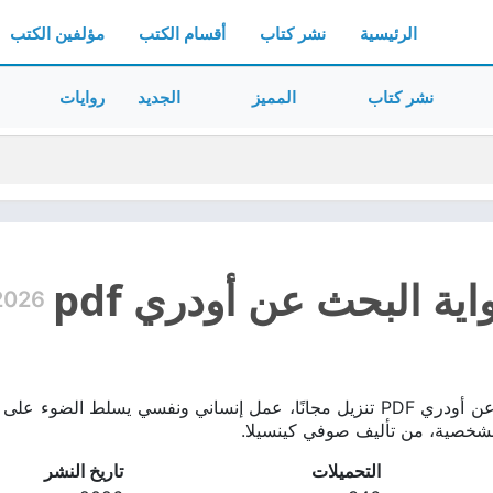
الرئيسية
نشر كتاب
أقسام الكتب
مؤلفين الكتب
نشر كتاب
المميز
الجديد
روايات
ية البحث عن أودري pdf
2026
تحميل رواية البحث عن أودري PDF تنزيل مجانًا، عمل إنساني ونفسي يس
لشخصية، من تأليف صوفي كينسيلا.
التحميلات
تاريخ النشر