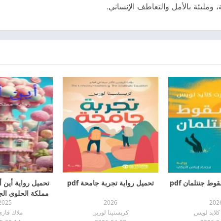
 ومليئة بالأمل والتعاطف الإنساني.
ط جنتلمان pdf
تحميل رواية تجربة جامحة pdf
تحميل رواية أين 
مملكة الحلوى الجزء
2025
2026
202
لايد لويس
كريستينا لورين
ملاك قازي