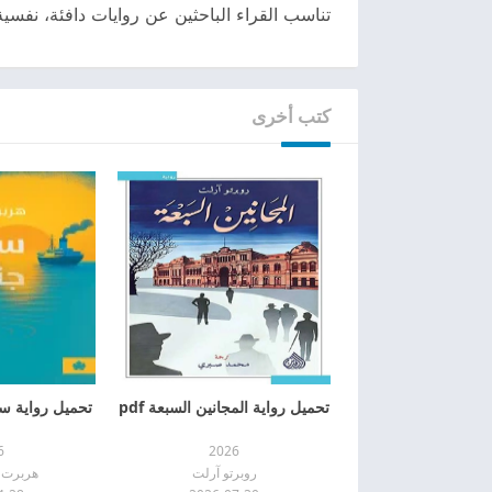
تناسب القراء الباحثين عن روايات دافئة، نفسية،
كتب أخرى
تحميل رواية المجانين السبعة pdf
تحميل رواية سقو
6
2026
روبرتو آرلت
هربرت ك