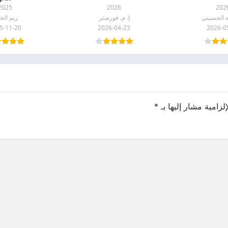
2025
2026
202
ه الحسيني
إ. م. فورستر
ريم الخا
5-11-20
2026-04-23
2026-0
لزامية مشار إليها بـ
*