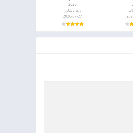
2026
لد
برهان شاوي
2026-07-27
202