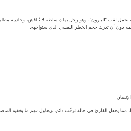
حمل لقب “البارون”، وهو رجل يملك سلطة لا تُناقش، وجاذبية مظلمة،
المه دون أن تدرك حجم الخطر النفسي الذي ستواجهه.
الإنسان
، مما يجعل القارئ في حالة ترقّب دائم، ويحاول فهم ما يخفيه الماضي