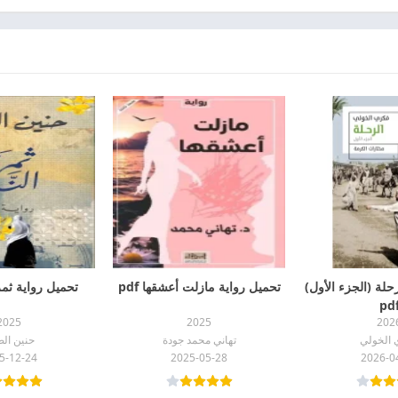
حلة (الجزء الأول)
تحميل رواية مازلت أعشقها pdf
تحميل رواية ثمرة ا
pd
2025
2025
202
 الخولي
تهاني محمد جودة
حنين الص
5-12-24
2025-05-28
2026-0