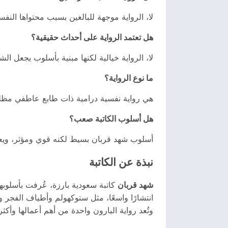
لا، الرواية موجهة للبالغين بسبب محتواها النف
هل تعتمد الرواية على أحداث حقيقية؟
لا، الرواية خيالية لكنها مبنية بأسلوب يجعل ال
ما نوع الرواية؟
هي رواية نفسية درامية ذات طابع عاطفي مظل
هل أسلوب الكاتبة صعب؟
أسلوب شهد قربان بسيط لكنه قوي ومؤثر، ويعت
نبذة عن الكاتبة
شهد قربان
كاتبة سعودية بارزة، عُرفت بأسلوبه
انتشارًا واسعًا، مثل ستوكهولم وأطياف الفجر و
وتُعد رواية البارون واحدة من أهم أعمالها وأكثرها 