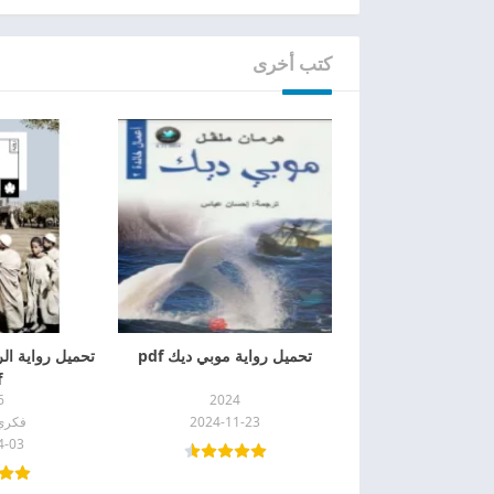
كتب أخرى
تحميل رواية موبي ديك pdf
تحميل رواية الر
f
6
2024
2024-11-23
فكري
4-03