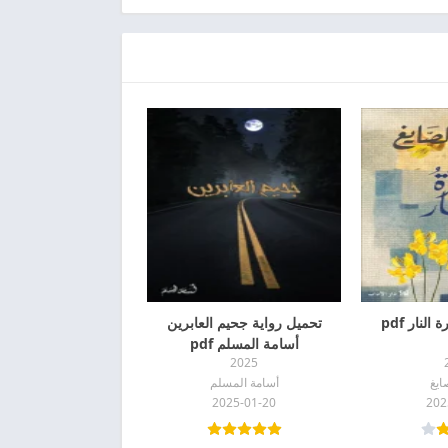
لنار pdf
تحميل رواية جحيم العابرين
أسامة المسلم pdf
2025
ايغ
أسامة المسلم
2025-01-20
202