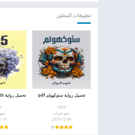
تطبيقات المطور
تحميل رواية ستوكهولم pdf
تحميل رواية 005 شهد قربان pdf
4
2025
شهد قربان
شهد
1-19
2025-12-09