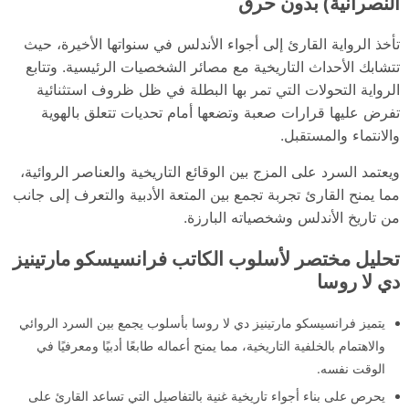
النصرانية) بدون حرق
تأخذ الرواية القارئ إلى أجواء الأندلس في سنواتها الأخيرة، حيث
تتشابك الأحداث التاريخية مع مصائر الشخصيات الرئيسية. وتتابع
الرواية التحولات التي تمر بها البطلة في ظل ظروف استثنائية
تفرض عليها قرارات صعبة وتضعها أمام تحديات تتعلق بالهوية
والانتماء والمستقبل.
ويعتمد السرد على المزج بين الوقائع التاريخية والعناصر الروائية،
مما يمنح القارئ تجربة تجمع بين المتعة الأدبية والتعرف إلى جانب
من تاريخ الأندلس وشخصياته البارزة.
تحليل مختصر لأسلوب الكاتب فرانسيسكو مارتينيز
دي لا روسا
يتميز فرانسيسكو مارتينيز دي لا روسا بأسلوب يجمع بين السرد الروائي
والاهتمام بالخلفية التاريخية، مما يمنح أعماله طابعًا أدبيًا ومعرفيًا في
الوقت نفسه.
يحرص على بناء أجواء تاريخية غنية بالتفاصيل التي تساعد القارئ على