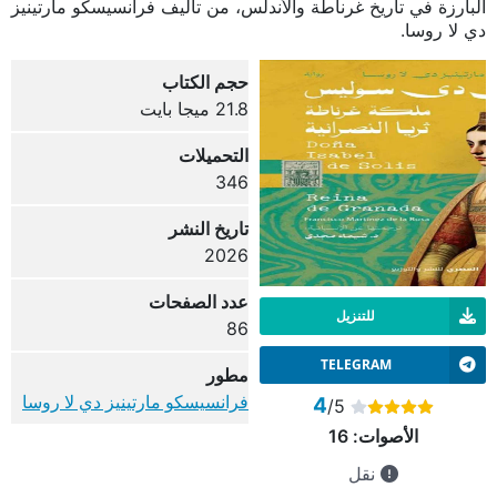
البارزة في تاريخ غرناطة والأندلس، من تأليف فرانسيسكو مارتينيز
دي لا روسا.
حجم الكتاب
21.8 ميجا بايت
التحميلات
346
تاريخ النشر
2026
عدد الصفحات
للتنزيل
86
TELEGRAM
مطور
فرانسيسكو مارتينيز دي لا روسا
4
/5
الأصوات:
16
نقل