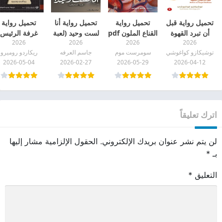
تحميل رواية قبل
تحميل رواية
تحميل رواية أنا
تحميل رواية
أن تبرد القهوة
القناع الملون pdf
لست وحيد (لعبة
غرفة الرئيس
2026
2026
2026
2026
(قبل أن ننسى
المحققين) pdf
pdf
توشيكازو كواغوشي
سومرست موم
جاسم العرفه
ريكاردو روميرو
الطيبة) pdf
2026-05-04
2026-02-27
2026-05-29
2026-04-12
اترك تعليقاً
لن يتم نشر عنوان بريدك الإلكتروني.
الحقول الإلزامية مشار إليها
بـ
*
التعليق
*