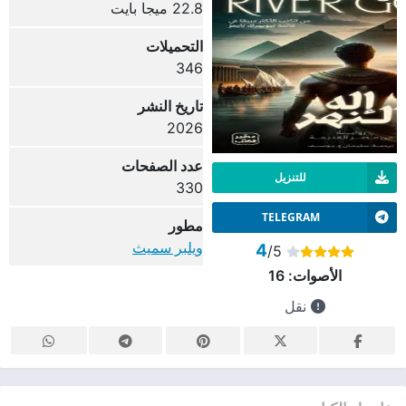
22.8 ميجا بايت
التحميلات
346
تاريخ النشر
2026
عدد الصفحات
للتنزيل
330
TELEGRAM
مطور
ويلبر سميث
4
/5
الأصوات:
16
نقل