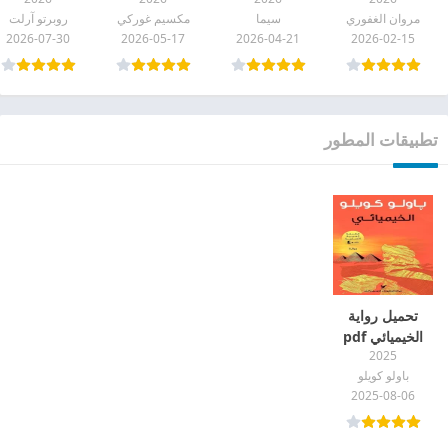
وغرفة لجدتي
رجل وجوده
pdf
مروان الغفوري
سيما
مكسيم غوركي
روبرتو آرلت
pdf
كعدمه) pdf
2026-07-30
2026-05-17
2026-04-21
2026-02-15
تطبيقات المطور
تحميل رواية
الخيميائي pdf
2025
باولو كويلو
2025-08-06