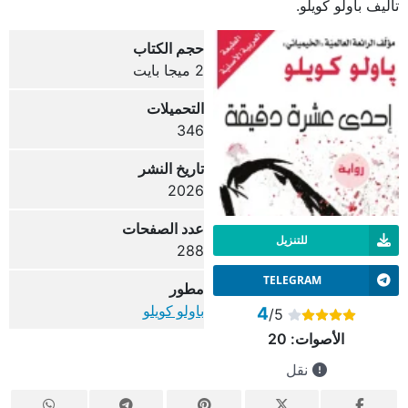
تأليف باولو كويلو.
حجم الكتاب
2 ميجا بايت
التحميلات
346
تاريخ النشر
2026
عدد الصفحات
للتنزيل
288
TELEGRAM
مطور
باولو كويلو
4
/5
الأصوات:
20
نقل