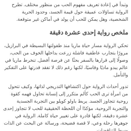
وتبدأ في إعادة تعريف مفهوم الحب من منظور مختلف. تطرح
الرواية تساؤلات عميقة حول قيمة الجسد، وحدود الحرية
الشخصية، وهل يمكن للحب أن يولد في أماكن غير متوقعة.
ملخص رواية إحدى عشرة دقيقة
تحكي الرواية مسار حياة ماريا منذ طفولتها البسيطة في البرازيل،
مرورًا بتجارب عاطفية فاشلة زرعت بداخلها الخوف من الحب،
وصولًا إلى قرارها بالسفر بحثًا عن فرصة أفضل. تنخرط ماريا في
عالم يبدو ماديًا وقاسيًا، لكنها رغم ذلك لا تفقد قدرتها على التفكير
والتأمل.
تدور أحداث الرواية حول اكتشافها التدريجي لذاتها، وكيف تتحول
من امرأة ترى الحب كألم متكرر إلى إنسانة تحاول فهمه كقوة
روحية تتجاوز الجسد. يربط باولو كويلو بين التجربة الجسدية
والتجربة الروحية، مؤكدًا أن اللحظة الحقيقية للحب لا تتجاوز إحدى
عشرة دقيقة، لكنها قادرة على تغيير حياة كاملة. الرواية في
جوهرها رحلة وعي، لا قصة فضيحة، ورسالة عن البحث عن الذات
وسط التناقضات.