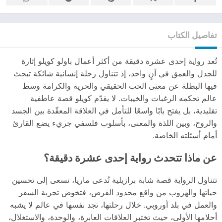
تفاصيل الكتاب
تُعد رواية إحدى عشرة دقيقة من أكثر أعمال باولو كويلو إثارة
للجدل والعمق في آنٍ واحد، إذ تتناول رحلة إنسانية شائكة تبحث
فيها البطلة عن معنى الحب الحقيقي والحرية والكرامة وسط
عالم تحكمه الرغبات والخيبات. لا يقدّم كويلو قصة عاطفية
تقليدية، بل يفتح بابًا واسعًا للتأمل في العلاقة المعقّدة بين الجسد
والروح، وبين اللذة والمعنى، بأسلوب فلسفي جريء يضع القارئ
أمام أسئلته الخاصة.
عن ماذا تتحدث رواية إحدى عشرة دقيقة؟
تتناول الرواية قصة شابة برازيلية تُدعى ماريا، تسعى إلى تحسين
حياتها والهروب من واقع محدود الفرص، فتخوض تجربة السفر
والعمل في بلد أوروبي. خلال رحلتها، تجد نفسها في عالم لا يشبه
أحلامها الأولى، حيث تختبر العلاقات العابرة، والوحدة، والاستغلال،