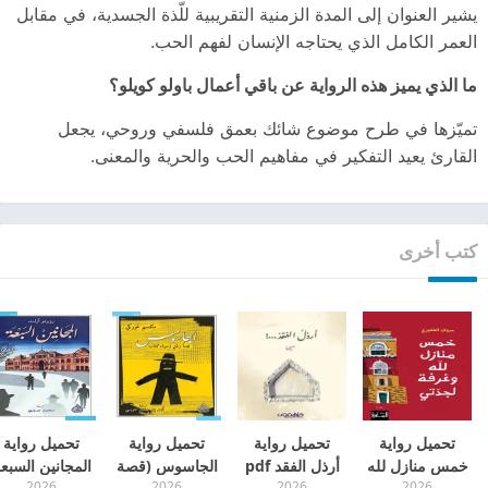
يشير العنوان إلى المدة الزمنية التقريبية للّذة الجسدية، في مقابل
العمر الكامل الذي يحتاجه الإنسان لفهم الحب.
ما الذي يميز هذه الرواية عن باقي أعمال باولو كويلو؟
تميّزها في طرح موضوع شائك بعمق فلسفي وروحي، يجعل
القارئ يعيد التفكير في مفاهيم الحب والحرية والمعنى.
كتب أخرى
تحميل رواية
تحميل رواية
تحميل رواية
تحميل رواية
خمس منازل لله
أرذل الفقد pdf
الجاسوس (قصة
المجانين السبع
2026
2026
2026
2026