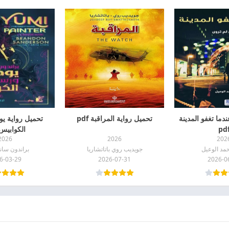
دما تغفو المدينة
تحميل رواية المراقبة pdf
تحميل رواية ي
pd
الكوابيس df
2026
2026
202
مد الوعيل
جويديب روي باتاتشاريا
براندون سا
6-03-29
2026-07-31
2026-0