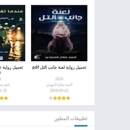
تحميل رواية لعنة جانب التل pdf
تحميل رواية عن
f
6
2026
أحمد صلاح المهدي
نايف مح
6-18
2026-05-22
تطبيقات المطور