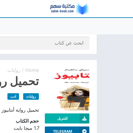
Home
روايات
/
تحميل رواية
روايات
ادب
تحميل رواية أنتابيوز PDF تنزيل مجانًا، رواية تستكشف العلاقات الإنسانية والتحولات النفسية في حياة أبطالها، من تأليف سيراي ساهينار.
للتنزيل
حجم الكتاب
1.7 ميجا بايت
TELEGRAM