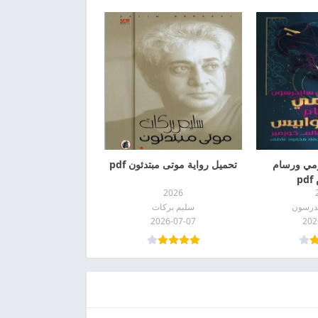
ومي ورسام
تحميل رواية موتى مبتدئون pdf
p
2026
ندرسون
سليم بركات
2026-07-07
202