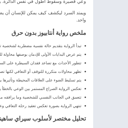
وعي قصيرة وسقوط أطول في نفس الدائرة. وتبرز أ
ويمتد السرد ليكشف كيف يمكن للإنسان أن يصل 
واحد.
ملخص رواية أنتابيوز بدون حرق
تبدأ الرواية بتقديم حالة نفسية مضطربة لشخصية ت
يتم عرض البدايات الأولى للإدمان بوصفها محاولة 
تتطور الأحداث مع تصاعد فقدان السيطرة على السلو
تظهر محاولات متكررة للتوقف أو التعافي لكنها تص
يتم تسليط الضوء على العلاقات المحيطة وتأثيرها بي
تعكس الرواية الصراع المستمر بين الوعي بالخطأ وع
تتعمق في الجانب النفسي للشخصية وما يرافقه من
تنتهي الرواية بصورة تعكس تعقيد رحلة التعافي وع
تحليل مختصر لأسلوب سيراي ساهينا