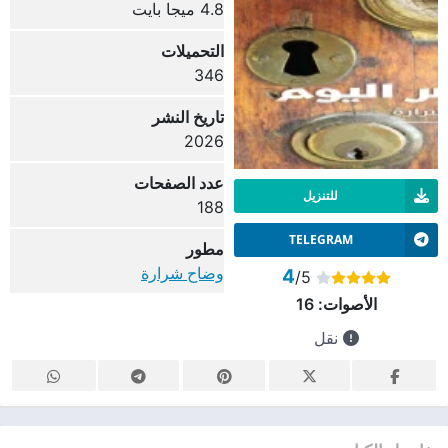
4.8 ميجا بايت
التحميلات
346
تاريخ النشر
2026
عدد الصفحات
للتنزيل
188
TELEGRAM
مطور
وضاح شرارة
4
/5
الأصوات:
16
نقل