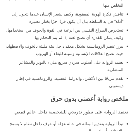
التخلص منها
تناقش فكرة الهوية المفقودة، وكيف يشعر الإنسان عندما يتحول إلى
“أداة” في يد السلطة بدل أن يكون فردًا حرًا يختار مصيره
تستعرض الصراع النفسي بين الرغبة في القوة والخوف من استخدامها،
وكيف يمكن للقدرة أن تصبح لعنة إذا لم يتم التحكم بها
يبرز عنصر الرومانسية بشكل معقد داخل بيئة مليئة بالخوف والاضطهاد،
حيث تصبح العلاقات الإنسانية وسيلة للبقاء أو الهروب
تعتمد الرواية على أسلوب سردي سريع مليء بالتوتر والمشاعر
المتضاربة
تقدم مزيجًا بين الأكشن، والدراما النفسية، والرومانسية في إطار
ديستوبي
ملخص رواية أعصني بدون حرق
تعتمد الرواية على تطور تدريجي للشخصية داخل عالم قمعي
تبدأ الرواية بتقديم البطلة في حالة عزلة أو خوف داخل نظام لا يسمح
بالاختلاف أو التعبير الحر