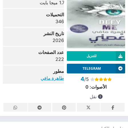
1.7 ميجا بايت
التحميلات
346
تاريخ النشر
2026
عدد الصفحات
للتنزيل
222
TELEGRAM
مطور
طاهرة مافي
4
/5
الأصوات:
0
نقل