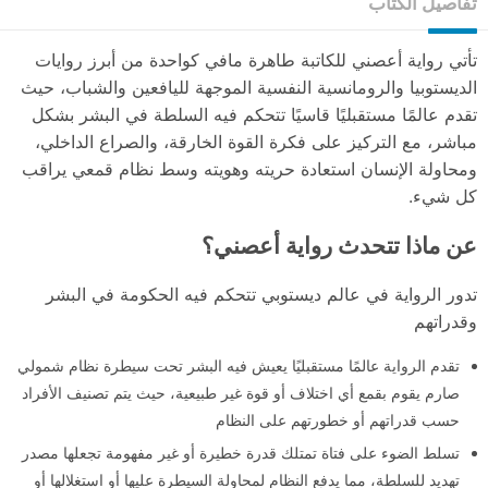
تفاصيل الكتاب
تأتي رواية أعصني للكاتبة طاهرة مافي كواحدة من أبرز روايات
الديستوبيا والرومانسية النفسية الموجهة لليافعين والشباب، حيث
تقدم عالمًا مستقبليًا قاسيًا تتحكم فيه السلطة في البشر بشكل
مباشر، مع التركيز على فكرة القوة الخارقة، والصراع الداخلي،
ومحاولة الإنسان استعادة حريته وهويته وسط نظام قمعي يراقب
كل شيء.
عن ماذا تتحدث رواية أعصني؟
تدور الرواية في عالم ديستوبي تتحكم فيه الحكومة في البشر
وقدراتهم
تقدم الرواية عالمًا مستقبليًا يعيش فيه البشر تحت سيطرة نظام شمولي
صارم يقوم بقمع أي اختلاف أو قوة غير طبيعية، حيث يتم تصنيف الأفراد
حسب قدراتهم أو خطورتهم على النظام
تسلط الضوء على فتاة تمتلك قدرة خطيرة أو غير مفهومة تجعلها مصدر
تهديد للسلطة، مما يدفع النظام لمحاولة السيطرة عليها أو استغلالها أو