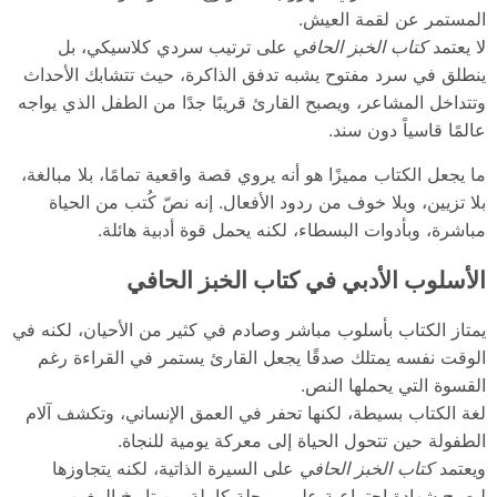
المستمر عن لقمة العيش.
لا يعتمد
كتاب الخبز الحافي
على ترتيب سردي كلاسيكي، بل
ينطلق في سرد مفتوح يشبه تدفق الذاكرة، حيث تتشابك الأحداث
وتتداخل المشاعر، ويصبح القارئ قريبًا جدًا من الطفل الذي يواجه
عالمًا قاسياً دون سند.
ما يجعل الكتاب مميزًا هو أنه يروي قصة واقعية تمامًا، بلا مبالغة،
بلا تزيين، وبلا خوف من ردود الأفعال. إنه نصّ كُتب من الحياة
مباشرة، وبأدوات البسطاء، لكنه يحمل قوة أدبية هائلة.
الأسلوب الأدبي في كتاب الخبز الحافي
يمتاز الكتاب بأسلوب مباشر وصادم في كثير من الأحيان، لكنه في
الوقت نفسه يمتلك صدقًا يجعل القارئ يستمر في القراءة رغم
القسوة التي يحملها النص.
لغة الكتاب بسيطة، لكنها تحفر في العمق الإنساني، وتكشف آلام
الطفولة حين تتحول الحياة إلى معركة يومية للنجاة.
ويعتمد
كتاب الخبز الحافي
على السيرة الذاتية، لكنه يتجاوزها
ليصبح شهادة اجتماعية على مرحلة كاملة من تاريخ المغرب،