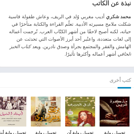
نبذة عن الكاتب
محمد شكري
أديب مغربي وُلد في الريف، وعاش طفولة قاسية
شكلت ملامح مسيرته الأدبية. تعلّم القراءة والكتابة متأخرًا في
حياته، لكنه أصبح لاحقًا من أشهر الكتّاب العرب. تُرجمت أعماله
إلى لغات متعددة، واعتُبر أحد أبرز الأصوات التي تحدثت عن
الهامش والفقر والمجتمع بجرأة وصدق نادرين. ويعد
كتاب الخبز
الحافي
أشهر أعماله وأكثرها تأثيرًا.
كتب أخرى
تحميل رواية
تحميل رواية آن
تحميل رواية
تحميل رواية أبنا