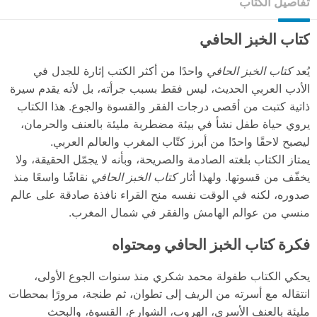
تفاصيل الكتاب
كتاب الخبز الحافي
يُعد
كتاب الخبز الحافي
واحدًا من أكثر الكتب إثارة للجدل في
الأدب العربي الحديث، ليس فقط بسبب جرأته، بل لأنه يقدم سيرة
ذاتية كتبت من أقصى درجات الفقر والقسوة والجوع. هذا الكتاب
يروي حياة طفل نشأ في بيئة مضطربة مليئة بالعنف والحرمان،
ليصبح لاحقًا واحدًا من أبرز كتّاب المغرب والعالم العربي.
يمتاز الكتاب بلغته الصادمة والصريحة، وبأنه لا يجمّل الحقيقة، ولا
يخفّف من قسوتها. ولهذا أثار
كتاب الخبز الحافي
نقاشًا واسعًا منذ
صدوره، لكنه في الوقت نفسه منح القراء نافذة صادقة على عالم
منسي من عوالم الهامش والفقر في شمال المغرب.
فكرة كتاب الخبز الحافي ومحتواه
يحكي الكتاب طفولة محمد شكري منذ سنوات الجوع الأولى،
انتقاله مع أسرته من الريف إلى تطوان، ثم طنجة، مرورًا بمحطات
مليئة بالعنف الأسري، الهروب، الشوارع، القسوة، والبحث