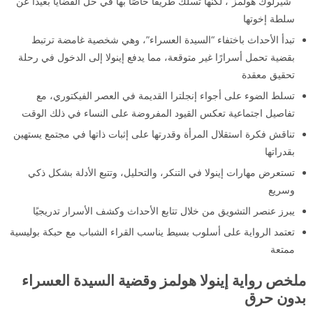
“شيرلوك هولمز”، لكنها تسلك طريقًا خاصًا بها في حل القضايا بعيدًا عن
سلطة إخوتها
تبدأ الأحداث باختفاء “السيدة العسراء”، وهي شخصية غامضة ترتبط
بقضية تحمل أسرارًا غير متوقعة، مما يدفع إينولا إلى الدخول في رحلة
تحقيق معقدة
تسلط الضوء على أجواء إنجلترا القديمة في العصر الفيكتوري، مع
تفاصيل اجتماعية تعكس القيود المفروضة على النساء في ذلك الوقت
تناقش فكرة استقلال المرأة وقدرتها على إثبات ذاتها في مجتمع يستهين
بقدراتها
تستعرض مهارات إينولا في التنكر، والتحليل، وتتبع الأدلة بشكل ذكي
وسريع
يبرز عنصر التشويق من خلال تتابع الأحداث وكشف الأسرار تدريجيًا
تعتمد الرواية على أسلوب بسيط يناسب القراء الشباب مع حبكة بوليسية
ممتعة
ملخص رواية إينولا هولمز وقضية السيدة العسراء
بدون حرق