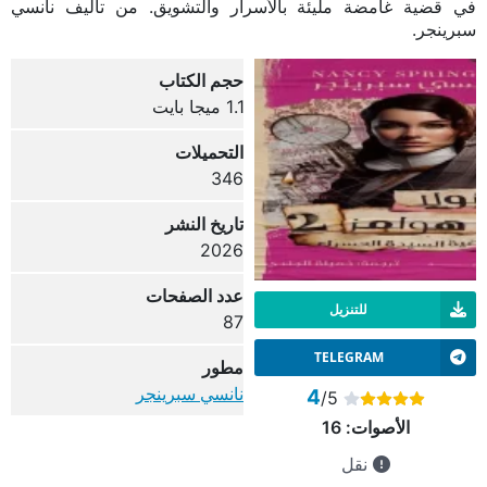
في قضية غامضة مليئة بالأسرار والتشويق. من تأليف نانسي
سبرينجر.
حجم الكتاب
1.1 ميجا بايت
التحميلات
346
تاريخ النشر
2026
عدد الصفحات
للتنزيل
87
TELEGRAM
مطور
نانسي سبرينجر
4
/5
الأصوات:
16
نقل