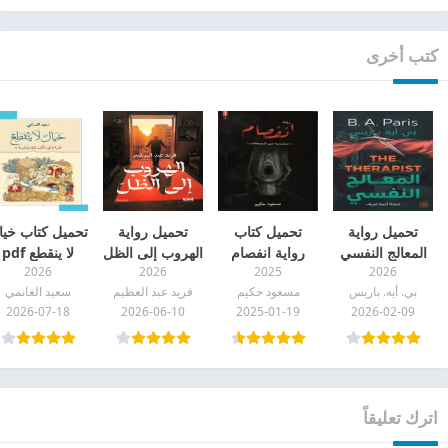
كتب أخرى
تحميل رواية
تحميل كتاب
تحميل رواية
تحميل كتاب خيا
المعالج النفسي
رواية انفصام
الهروب إلى الظل
لا ينقطع pdf
2026
2026
2025
2026
pdf
مسعود حكيم
pdf
بي. أيه. باريس
مسعود حكيم
فريد عبد العظيم
سعيد الغانمي
pdf
2026-07-18
2026-06-10
2025-01-19
2026-02-09
اترك تعليقاً