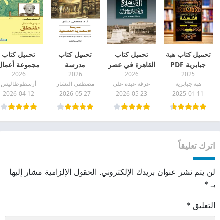
تحميل كتاب هبة
تحميل كتاب
تحميل كتاب
تحميل كتاب
جبابرية PDF
القاهرة في عصر
مدرسة
مجموعة أعمال
2026
2026
2026
2025
كيف تتحصل على
إسماعيل pdf
الإسكندرية
المنطق pdf
هبة جبابرية
عرفة عبده علي
مصطفى النشار
أرسطوطاليس
العلامة الكاملة
الفلسفية (بين
2026-04-12
2026-05-27
2026-05-23
2025-01-11
في الفلسفة
التراث الشرقي
والفلسفة
اليونانية) pdf
اترك تعليقاً
لن يتم نشر عنوان بريدك الإلكتروني.
الحقول الإلزامية مشار إليها
بـ
*
التعليق
*