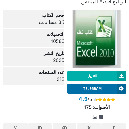
لبرنامج Excel للمبتدئين
حجم الكتاب
3.7 ميجا بايت
التحميلات
10586
تاريخ النشر
2025
عدد الصفحات
للتنزيل
213
TELEGRAM
4.5
/5
الأصوات:
175
نقل