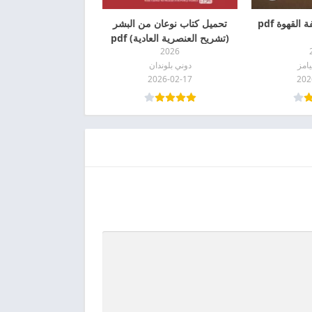
لقهوة pdf
تحميل كتاب نوعان من البشر
(تشريح العنصرية العادية) pdf
2026
يامز
دوني بلوندان
2026-02-17
202