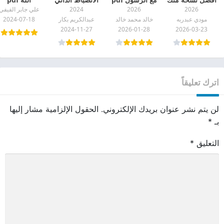
2026
2026
2024
علي جابر الفيفي
pdf
طريق العظمة
مودي عبدربه
خالد محمد خالد
عبدالكريم بكار
2024-07-18
pdf
2024-11-27
2026-01-28
2026-03-23
اترك تعليقاً
لن يتم نشر عنوان بريدك الإلكتروني.
الحقول الإلزامية مشار إليها
بـ
*
التعليق
*