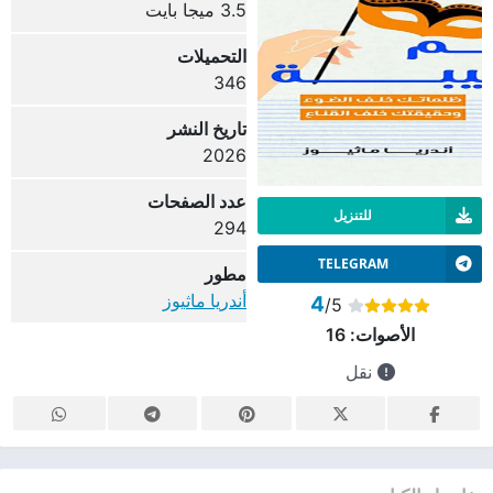
3.5 ميجا بايت
التحميلات
346
تاريخ النشر
2026
عدد الصفحات
للتنزيل
294
TELEGRAM
مطور
أندريا ماثيوز
4
/5
الأصوات:
16
نقل