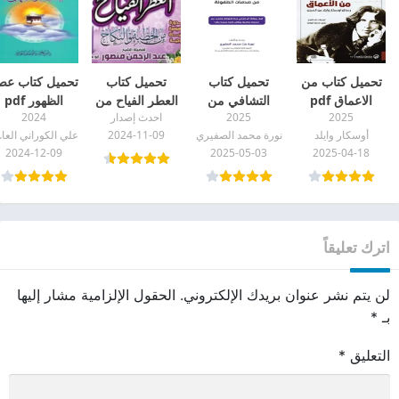
تحميل كتاب من
تحميل كتاب
تحميل كتاب
تحميل كتاب عص
الاعماق pdf
التشافي من
العطر الفياح من
الظهور pdf
2025
2025
احدث إصدار
2024
صدمات الطفولة
الخطبة والنكاح
أوسكار وايلد
نورة محمد الصفيري
2024-11-09
علي ا
pdf
pdf
2024-12-09
2025-05-03
2025-04-18
اترك تعليقاً
لن يتم نشر عنوان بريدك الإلكتروني.
الحقول الإلزامية مشار إليها
بـ
*
التعليق
*