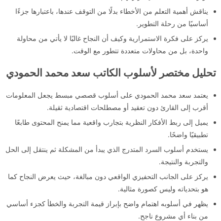
يناقش أهمية التعلم من الأخطاء بدلًا من التوقف عندها، باعتبارها جزءًا
أساسيًا من رحلة التطوير.
يركز على فكرة الاستمرارية وكيف أن النجاح غالبًا لا يأتي من محاولة
واحدة، بل من محاولات متعددة تتطور مع الوقت.
تحليل مختصر لأسلوب الكاتب سعد محمد الحمودي
يعتمد سعد محمد الحمودي على أسلوب قصصي مبسط يجعل المعلومات
أقرب إلى القارئ دون تعقيد أو مصطلحات اقتصادية ثقيلة.
يميل إلى ربط الأفكار النظرية بتجارب واقعية مما يمنح المحتوى طابعًا
تطبيقيًا واضحًا.
يستخدم أسلوب السرد المتدرج الذي يبدأ من المشكلة ثم ينتقل إلى الحل
والتجربة والنتيجة.
يركز على الجانب التحفيزي الواقعي دون مبالغة، حيث يعرض النجاح كما
هو بتحدياته وليس كصورة مثالية.
يظهر في أسلوبه اهتمام واضح بإبراز قيمة التجربة والخطأ كجزء أساسي
من بناء أي مشروع ناجح.