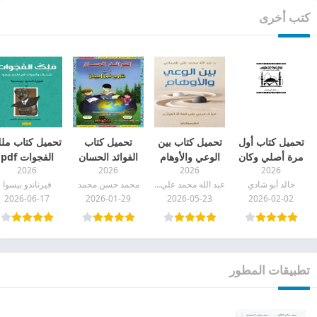
كتب أخرى
تحميل كتاب أول
تحميل كتاب بين
تحميل كتاب
تحميل كتاب مل
مرة أصلي وكان
الوعي والأوهام
الفوائد الحسان
الفجوات pdf
2026
2026
2026
2026
للصلاة طعم آخر
pdf
في شرح نور
خالد أبو شادي
عبد الله محمد علي تلمساني
محمد حسن محمد
فيرناندو بيسوا
pdf
البيان pdf
2026-06-17
2026-01-29
2026-05-23
2026-02-02
تطبيقات المطور