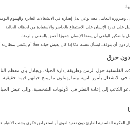
ا:
، وضرورة التعامل معه بوعي بدل إهداره في الانشغالات العابرة والهموم اليومي
قبل على قدرة الإنسان على الاستمتاع بالحاضر والاستفادة من لحظاته الحالية.
ل والتفكير الواعي أن يمنحا الإنسان شعورًا أعمق بالمعنى والرضا.
ار دون أن يتوقف ليسأل نفسه عمّا إذا كان يعيش حياته فعلًا أم يكتفي بمطاردة أ
دون حرق
ت الفلسفية حول الزمن وطريقة إدارة الحياة. ويجادل بأن معظم الناس
 الانشغال بأمور ثانوية بينما يهملون ما يمنح حياتهم قيمة حقيقية.
و الكاتب إلى إعادة النظر في الأولويات الشخصية، وإلى عيش الحياة
ل الفكرة الفلسفية للقارئ دون تعقيد لغوي أو استعراض فكري يشتت الانتباه 