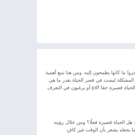
 ما كانوا يطمحون إليه. ومن هنا تنبع أهمية
ن المشكلة ليست في قصر الحياة بقدر ما هي
في الطريقة التي نعيش بها ونستهلك بها أعمارنا. لذلك يواصل الكتاب جذب القراء الذين يبحثون عن تحميل كتاب هل الحياة قصيرة حقا pdf أو يرغبون في التعرف
هل الحياة قصيرة فعلًا؟ ومن خلال رؤيته
ما يجعله يشعر بأن الوقت غير كافٍ.