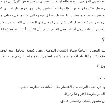
، حيث يحول المواقف اليومية والتجارب الشائعة إلى دروس تدفع القارئ إلى مرا
ي تجعل أفكاره قريبة من الواقع وقابلة للتطبيق، رغم مرور قرون طويلة على كتاب
ا تبدو نصوصه مجرد مناقشات نظرية، بل رسائل موجهة إلى الإنسان في مختلف مر
ة بصورة مكثفة تحمل قدرًا كبيرًا من المعنى دون اللجوء إلى الإطالة غير الضر
غاية والسعادة، وهي أسئلة تجعل القارئ يشعر بأن الكتاب كُتب لمعالجة قضايا م
؟
القضايا ارتباطًا بحياة الإنسان اليومية، وهي كيفية التعامل مع الوقت
قة أكثر وعيًا واتزانًا، وهو ما يفسر استمرار الاهتمام به رغم مرور قر
قا؟
ن عن:
ا في الحياة اليومية بدل الاقتصار على النقاشات النظرية المجردة.
ر بطريقة أكثر وعيًا واتزانًا.
من منظور إنساني وفلسفي عميق.