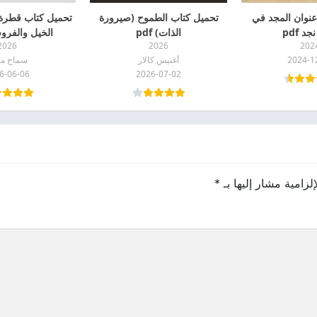
عنوان المجد في
تحميل كتاب الطموح (صيرورة
تحميل كتاب قطرة
جد pdf
الذات) pdf
الخيل والفروسية
2026
2026
202
2024-1
أغنيس كالار
سماح مه
6-06-06
2026-07-02
لزامية مشار إليها بـ
*