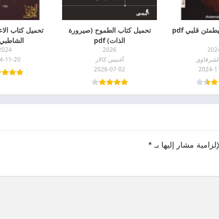
مئن قلبي pdf
تحميل كتاب الطموح (صيرورة
تحميل كتاب الاع
الذات) pdf
الشاطبي df
2024
2026
202
الشرقاوي
أغنيس كالار
4-11-20
2026-07-02
2024-1
لزامية مشار إليها بـ
*