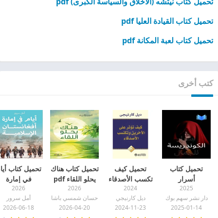
تحميل كتاب نيتشه (الأخلاق والسياسة الكبرى) pdf
تحميل كتاب القيادة العليا pdf
تحميل كتاب لعبة المكانة pdf
كتب أخرى
تحميل كتاب
تحميل كيف
تحميل كتاب هناك
تحميل كتاب أيا
أسرار
تكسب الأصدقاء
يحلو اللقاء pdf
في إمارة
2026
2026
2024
2025
الكوندريسة
أفغانستان
دار نشر سهم بوك
ديل كارنيجي
حسان شمسي باشا
أمل سرور
للجمال و تغير
pdf
الإسلامية pdf
2026-06-18
2026-04-20
2024-11-23
2025-01-14
الملامح كتاب لغة