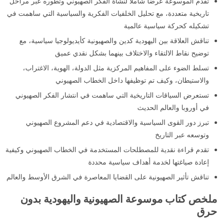
تقدم الموسوعة عرضًا شاملًا لنشأة الفكر الصهيوني وتطوره عبر مراحل
تاريخية متعددة، مع تحليل الخلفيات الفكرية والسياسية التي ساهمت في
تشكيله كحركة سياسية عالمية
تناقش العلاقة بين اليهودية كدين والصهيونية كأيديولوجيا سياسية، مع
توضيح نقاط الالتقاء والاختلاف بينهما بشكل نقدي عميق
تسلط الضوء على المفاهيم المركزية مثل الدولة، الهوية، الاغتراب،
والاستيطان، وكيف تم توظيفها داخل الخطاب الصهيوني
تستعرض السياقات التاريخية التي ساهمت في انتشار الفكر الصهيوني
في أوروبا والعالم الحديث
تبرز دور القوى السياسية والاقتصادية في دعم المشروع الصهيوني
وتوسعه عبر التاريخ
تقدم قراءة نقدية للمصطلحات المستخدمة في الخطاب الصهيوني وكيفية
إعادة صياغتها لخدمة أهداف سياسية محددة
تناقش تأثير الصهيونية على القضايا المعاصرة في الشرق الأوسط والعالم
ملخص كتاب موسوعة الصهيونية واليهودية بدون
حرق