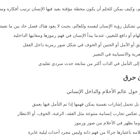
 وكيف يمكن للحلم أن يكون محطة مؤقتة يعيد فيها الإنسان ترتيب أفكاره ومشا
ي تشكيل رؤية الإنسان لنفسه وللعالم، بحيث لا يعود هناك فصل حاد بين ما نعيشه 
أو دافع للتغيير، عندما يبدأ الإنسان في فهم رموزها ومعانيها الداخلية
قلق أو الأمل أو الحنين أو الخوف في شكل صور رمزية داخل العقل
ة والانسيابية في التعبير
لى التأمل في الذات أكثر من متابعة حدث سردي تقليدي
ن حرق
ول عالم الأحلام والداخل الإنساني
بل تحمل إشارات نفسية يمكن فهمها إذا تم التأمل فيها بعمق
تعكس تجارب إنسانية متنوعة مثل الفقد، الرغبة، الخوف، أو الانتظار
ية وما يظهر في الأحلام من صور ورموز
مه باعتبارها جزءًا من فهم ذاته وليس مجرد أحداث ليلية عابرة