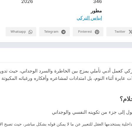
2026
346
مطور
إيناس التركي
Whatsapp
Telegram
Pinterest
Twitter
التركي كعمل أدبي تأملي يمزج بين الخاطرة والسرد الوجداني، حيث تدو
ت عابرة أثناء النوم، بل امتدادات لمشاعره وأفكاره ورغباته المكبوت
لام؟
حول إلى جزء من تكوينه النفسي والوجداني
غة داخلية يستخدمها العقل للتعبير عن ما لا يمكن قوله بشكل مباشر، حيث تصبح الأ