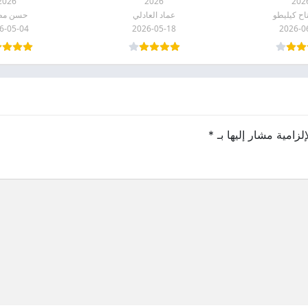
2026
2026
202
اح كيليطو
عماد العادلي
حسن مط
6-05-04
2026-05-18
2026-0
لزامية مشار إليها بـ
*