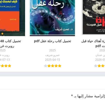
ة أهناك حياة قبل
تحميل كتاب رحلة عقل pdf
ت
 pdf
روبرت غرين 
2025
2025
202
ن عدنان
عمرو شريف
روبرت غ
4-07-13
2025-04-15
2026-0
لزامية مشار إليها بـ
*