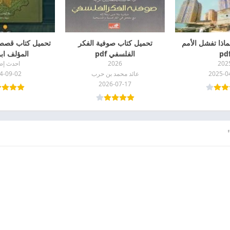
ماذا تفشل الأمم
تحميل كتاب صوفية الفكر
pd
الفلسفي pdf
المؤلف ابن
202
2026
احدث إص
2025-0
عائد محمد بن حرب
4-09-02
2026-07-17