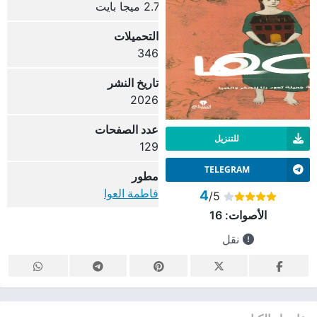
2.7 ميجا بايت
التحميلات
346
تاريخ النشر
2026
عدد الصفحات
للتنزيل
129
TELEGRAM
مطور
فاطمة العوا
4
/5
الأصوات:
16
نقل