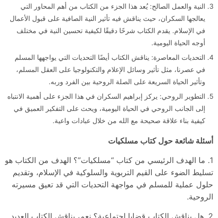
النية والعمل الصالح: يُعد هذا الجزء من الكتاب من أهم المحاور التي
يعالجها السكران، حيث يناقش فيه تأثير النية الصافية على قبول الأعمال
في الإسلام. يقدم الكتاب شرحًا دقيقًا لكيفية تحسين النية في مختلف
أوجه الحياة اليومية.
التحديات المعاصرة: يناقش الكتاب أيضًا التحديات التي يواجهها المسلم
في عصرنا، مثل تأثير وسائل الإعلام والتكنولوجيا على العقل المسلم،
وتأثير الحياة السريعة على الصلة الروحية بين الفرد وربه.
التطوير الروحي: يركز إبراهيم السكران في هذا الجزء على أهمية الانتباه
إلى الجانب الروحي في الحياة اليومية، ويحث على التفكير العميق في
كيفية بناء علاقة صحيحة مع الله من خلال عبادات واعية.
أسئلة شائعة حول كتاب مسلكيات
1. ما الهدف الرئيسي من كتاب “مسلكيات”؟ الهدف من الكتاب هو
تسليط الضوء على القيم التربوية والسلوكية في الإسلام، وتقديم
حلول عملية للمسلم في مواجهة التحديات التي قد تعيق مسيرته
الروحية.
2. هل يناقش الكتاب قضايا اجتماعية؟ نعم، يناقش الكتاب العديد