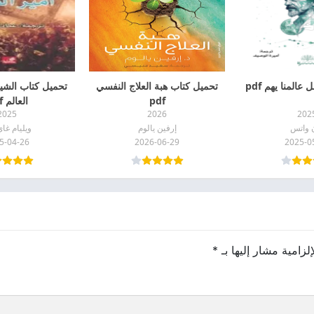
المنا يهم pdf
تحميل كتاب هبة العلاج النفسي
تحميل كتاب الشيط
pdf
العالم pdf
2025
2026
202
ن واتس
إرفين يالوم
ويليام غاي
5-04-26
2026-06-29
2025-0
لزامية مشار إليها بـ
*