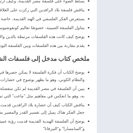
يسلط الضوء على فلسفة مصر القديمة، وكيف ارتبطت ا
يناقش فلسفة بلاد الرافدين التي ركزت على العلاقة ب
يستعرض الفكر الفلسفي في الهند القديمة، خاصة ال
يتناول الفلسفة الصينية، خصوصًا تعاليم كونفوشيوس 
يوضح كيف كانت هذه الفلسفات مرتبطة بالدين والأسط
يقدم مقارنة بين هذه الفلسفات وبين الفلسفة اليوناني
ملخص كتاب مدخل إلى فلسفات الش
يوضح الكتاب أن فكرة الفلسفة لا يمكن حصرها في ا
والنظام الكوني، وهو ما يظهر بوضوح في حضارات ا
يبين أن الفلسفة في مصر القديمة لم تكن منفصلة 
به، وهو ما انعكس في مفاهيم مثل “ماعت” التي تمث
يناقش الكتاب كيف أن حضارة بلاد الرافدين قدمت تص
جعل الفكر هناك يميل إلى تفسير القدر والمصير 
يوضح أن الفلسفة الهندية القديمة قدمت رؤية عميقة
و“السامسارا” و“النيرفانا”