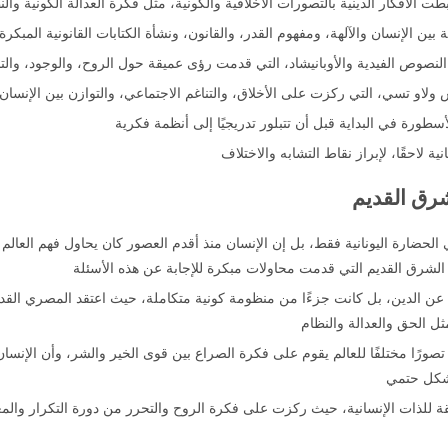
لأفكار الدينية بالتصورات الأخلاقية والكونية، مثل فكرة العدالة الكونية والن
ين الإنسان والآلهة، ومفهوم القدر، والقانون، ونشأة الكتابات القانونية المبكرة
نصوص الفيدية والأوبانيشاد، التي قدمت رؤى عميقة حول الروح، والوجود، والت
ولاو تسي، التي ركزت على الأخلاق، والتناغم الاجتماعي، والتوازن بين الإنسان 
ورة في البداية قبل أن تتبلور تدريجيًا إلى أنظمة فكرية
ة لاحقًا، لإبراز نقاط التشابه والاختلاف
رق القديم
لحضارة اليونانية فقط، بل إن الإنسان منذ أقدم العصور كان يحاول فهم العالم 
لشرق القديم التي قدمت محاولات مبكرة للإجابة عن هذه الأسئلة
عن الدين، بل كانت جزءًا من منظومة كونية متكاملة، حيث اعتقد المصري القدي
ل الحق والعدالة والنظام
ورًا مختلفًا للعالم يقوم على فكرة الصراع بين قوى الخير والشر، وأن الإنسا
بشكل حتمي
 للذات الإنسانية، حيث ركزت على فكرة الروح والتحرر من دورة التكرار والمعا