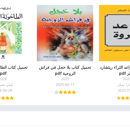
عد الثراء ريتشارد
تحميل كتاب بلا خجل في فراش
تحميل كتاب الطاح
 pdf
الزوجية pdf
pdf
2026
2025
202
رد تمبلر
2025-04-17
إملي نصر 
6-06-28
2025-0