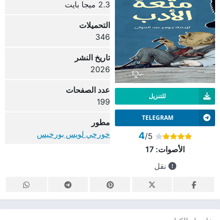
2.3 ميجا بايت
التحميلات
346
تاريخ النشر
2026
عدد الصفحات
للتنزيل
199
TELEGRAM
مطور
خورخي لويس بورخيس
4
/5
الأصوات:
17
نقل