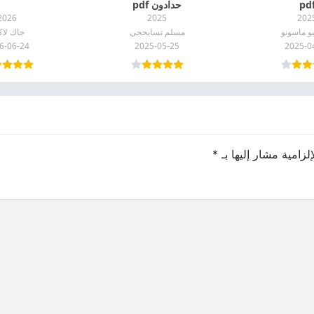
pd
حدادون pdf
2026
2025
202
و ماسونو
مسلم تسابحجي
جاك لاك
6-06-24
2025-05-25
2025-0
لزامية مشار إليها بـ
*