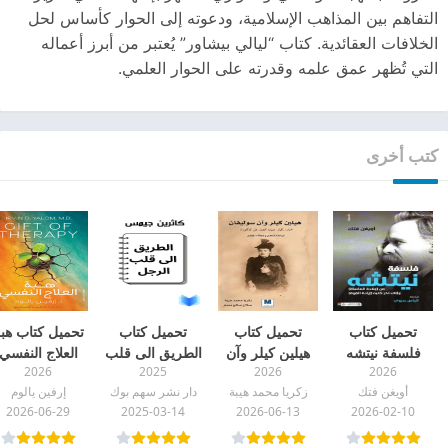
التفاهم بين المذاهب الإسلامية، ودعوته إلى الحوار كأساس لحل
الخلافات العقائدية. كتاب “ليالي بيشاور” يُعتبر من أبرز أعماله
التي تُظهر عمق علمه وقدرته على الحوار العلمي.
كتب أخرى
تحميل كتاب
تحميل كتاب
تحميل كتاب
تحميل كتاب هب
فلسفة نيتشه
هيلين كيلر وآن
الطريق الى قلب
العلاج النفسي
2026
2025
2026
2026
pdf
سوليفان pdf
الرجل كاثرين
pdf
أويغن فتك
زكريا محمد هيبة
دار نشر سهم بوك
إرفين يالوم
جيمس pdf
2026-06-29
2025-03-14
2026-06-13
2026-02-10