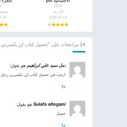
الاجتماعية pdf
(الجزء الث
6
2026
آلان بيل
مصطف
2-20
2026-07-13
24 مراجعات على "تحميل كتاب لن يكسرني رجل PDF"
امل سيد علي ابراهيم
هو يقول:
ارغب في تحميل كتاب لن يكسرني رجل 
رد
Sulafa altegani
هو يقول:
جميل
رد