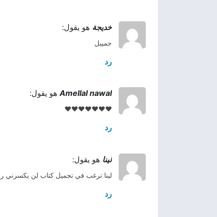
خديجة
هو يقول:
جمييل
رد
Amellal nawal
هو يقول:
♥️♥️♥️♥️♥️♥️♥️
رد
لينا
هو يقول:
لينا ترغب في تجميل كتاب لن يكسرني ر
رد