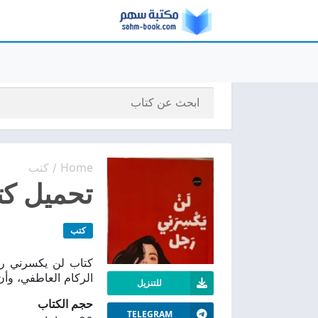
Home
كتب
/
تحميل كت
كتب
كتاب لن يكسرني رج
الركام العاطفي، وأن 
للتنزيل
حجم الكتاب
TELEGRAM