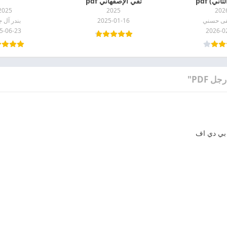
اني) pdf
تقي الإصفهاني pdf
2025
2025
202
ى حسني
2025-01-16
بندر آل ج
5-06-23
2026-0
بي دي اف