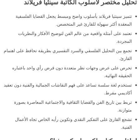
تحليل مختصر لأسلوب الكاتبة سينثيا فريلاند
تتميز سينثيا فريلاند بأسلوب واضح ومبسط يجعل القضايا الفلسفية
المعقدة أكثر سهولة للقارئ غير المتخصص.
تعتمد على أمثلة واقعية من عالم الفن لتوضيح الأفكار والنظريات
المجردة.
تجمع بين التحليل الفلسفي والسرد التفسيري بطريقة تحافظ على اهتمام
القارئ.
تحرص على عرض وجهات نظر متعددة دون فرض رأي واحد باعتباره
الحقيقة النهائية.
تستخدم لغة سلسة تساعد على فهم النقاشات الجمالية والفنية دون تعقيد
أكاديمي مفرط.
تربط بين تاريخ الفن والقضايا الثقافية والاجتماعية المعاصرة بصورة
متوازنة.
تشجع القارئ على التفكير النقدي وتكوين رأيه الخاص تجاه الأعمال
الفنية.