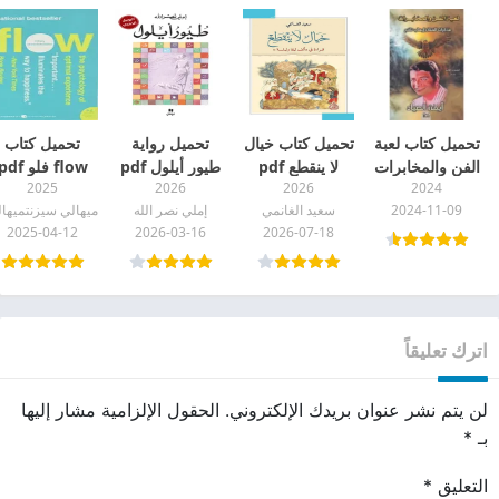
تحميل كتاب لعبة
تحميل كتاب خيال
تحميل رواية
تحميل كتاب
الفن والمخابرات
لا ينقطع pdf
طيور أيلول pdf
flow فلو df
2025
2026
2026
2024
pdf
مجاناً مترجم
2024-11-09
سعيد الغانمي
إملي نصر الله
ميهالي سيزنتميها
للعربية
2025-04-12
2026-03-16
2026-07-18
اترك تعليقاً
لن يتم نشر عنوان بريدك الإلكتروني.
الحقول الإلزامية مشار إليها
بـ
*
التعليق
*