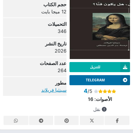
حجم الكتاب
12 ميجا بايت
التحميلات
346
تاريخ النشر
2026
عدد الصفحات
للتنزيل
264
TELEGRAM
مطور
سينثيا فريلاند
4
/5
الأصوات:
16
نقل