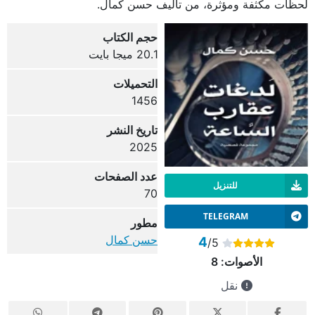
لحظات مكثفة ومؤثرة، من تأليف حسن كمال.
حجم الكتاب
20.1 ميجا بايت
التحميلات
1456
تاريخ النشر
2025
عدد الصفحات
للتنزيل
70
TELEGRAM
مطور
حسن كمال
4
/5
الأصوات:
8
نقل