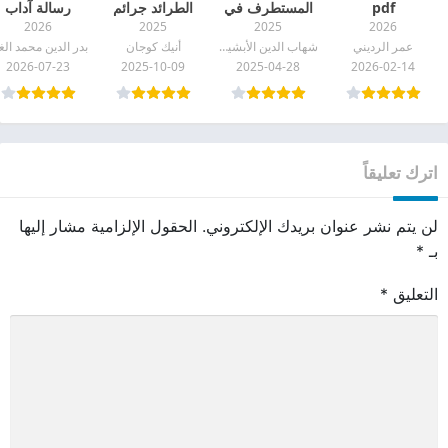
pdf
المستطرف في
الطرائد جرائم
رسالة آداب
2026
2025
2025
2026
كل فن
القذافي الجنسية
المؤاكلة pdf
عمر الرديني
شهاب الدين الأبشيهي
أنيك كوجان
مستظرف pdf
pdf
2026-07-23
2025-10-09
2025-04-28
2026-02-14
اترك تعليقاً
لن يتم نشر عنوان بريدك الإلكتروني.
الحقول الإلزامية مشار إليها
بـ
*
التعليق
*