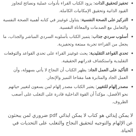
تحفيز لتحقيق الذات:
يزود الكتاب القراء بأدوات عملية ونصائح لتجاوز
القيود الذاتية وتحقيق الإمكانيات الكاملة.
التركيز على الصحة النفسية:
يتناول غوغينز في كتابه أهمية الصحة النفسية
والتعامل مع الصدمات والمعاناة النفسية.
أسلوب سردي جذاب:
يتميز الكتاب بأسلوبه السردي المباشر والجذاب، ما
يجعل من القراءة تجربة ممتعة وتحفيزية.
تحدي القواعد التقليدية:
يحث غوغينز القراء على تحدي القواعد والتوقعات
التقليدية واستكشاف قدراتهم الحقيقية.
التأكيد على العمل الجاد:
يظهر الكتاب أن النجاح لا يأتي بسهولة، وأن
العمل الجاد والمثابرة هما مفتاحا التميز والإنجاز.
مصدر إلهام للتغيير:
يعتبر الكتاب مصدر إلهام لمن يسعون لتغيير حياتهم
نحو الأفضل، مؤكداً أن القوة الداخلية قادرة على التغلب على أصعب
الظروف.
لا يمكن إيذائي هو كتاب لا يمكن ايذائي pdf ضروري لمن يبحثون
عن الإلهام والتوجيه لتحقيق النجاح والتغلب على التحديات في
الحياة.