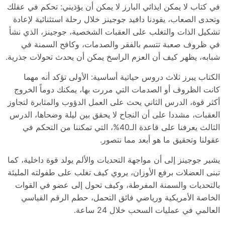
في كتاب لا يمكن ايذائي البارز لا يمكن أن يؤذيني: تحكم في عقلك
وتحدى الصعاب، يقودنا دافيد جوجينز خلال رحلة استثنائية لإعادة
تشكيل الذات والتغلب على العقبات الشخصية، جوجينز، الذي نشأ
في ظروف صعبة تتسم بالفقر والصدمات، وكافح السمنة في
شبابه، يظهر كيف أن العزم الراسخ يمكن أن يحدث تحولات جذرية.
الكتاب يبرز ثلاث دروس حياتية أساسية: الأولى تؤكد أنه مهما
كانت الظروف أو الصدمات التي مررت بها، يمكنك دوماً الخروج
أكثر قوة، الدرس الثاني يحث على العمل الدؤوب والمثابرة لتجاوز
العقبات، مشددا على أن النجاح لا يحقق بين ليلة وضحاها، الدرس
الثالث يعرفنا على قاعدة الـ40%، التي تمكننا من التحكم في
عقولنا وتحقيق ما هو أبعد مما نتصور.
يشير جوجينز إلى أن مواجهة التحديات والألم يولد قوة داخلية، كما
تبنى العضلات برفع الأوزان، يروي كيف تغلب على طفولته المليئة
بالتحديات والسمنة المفرطة، وكيف تحول إلى عضو في القوات
الخاصة الأمريكية ورياضي فائق التحمل، حطم الرقم القياسي
العالمي في عمليات السحب خلال 24 ساعة.