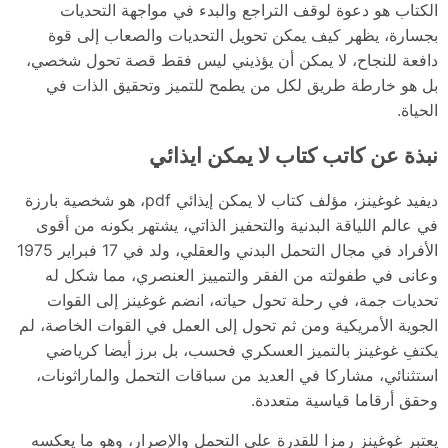
الكتاب هو دعوة لوقف التراجع والبدء في مواجهة التحديات
بجسارة، يظهر كيف يمكن تحويل التحديات والصعاب إلى قوة
دافعة للنجاح، لا يمكن أن يؤذيني ليس فقط قصة تحول شخصي،
بل هو خارطة طريق لكل من يطمح للتميز وتحقيق الذات في
الحياة.
نبذة عن كاتب كتاب لا يمكن ايذائي
ديفيد غوغينز، مؤلف كتاب لا يمكن إيذائي pdf، هو شخصية بارزة
في عالم اللياقة البدنية والتحفيز الذاتي، يشتهر بكونه من أقوى
الأفراد في مجال التحمل البدني والعقلي، ولد في 17 فبراير 1975
وعانى في طفولته من الفقر والتمييز العنصري، مما شكل له
تحديات جمة، في رحلة تحول حياته، انضم غوغينز إلى القوات
الجوية الأمريكية ومن ثم تحول إلى العمل في القوات الخاصة، لم
يكتفِ غوغينز بالتميز العسكري فحسب، بل برز أيضا كرياضي
استثنائي، مشاركا في العديد من سباقات التحمل والماراثونات،
وحقق أرقاما قياسية متعددة.
يعتبر غوغينز رمزا للقدرة على التحمل والإصرار، وهو ما يعكسه