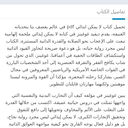
تفاصيل الكتاب
تحميل كتاب لا يمكن ايذائي pdf في عالم يعصف بنا بتحدياته
العنيفة، يقدم ديفيد غوغينز في كتابه لا يمكن إيذائي ملحمة إلهامية
تبعث على الإعجاب نحو الصلابة والقدرة الذاتية المستترة، الكتاب
ليس مجرد رواية حياته، بل هو دعوة صريحة لتجاوز القيود الذاتية
واستكشاف الطاقات الخفية في أعماقنا، غوغينز، الذي تحول من
شاب يكافح الفقر والتفرقة العنصرية إلى أحد الشخصيات البارزة
في القوات الخاصة الأمريكية والرياضيين المعروفين في مجال
الصبر، يشاركنا رحلته المحفزة، مؤكدا أن القوة والمرونة ليستا
موهبتين ولكنهما مهارتان قابلتان للتطوير.
يبين غوغينز في مؤلفه كيف أن التجارب البدنية والنفسية التي
واجهها تمثلت في دروس حياتية عميقة، اكتسب من خلالها القدرة
على التغلب على الألم والمخاوف وتحويلها إلى دافع للتفوق
وتحقيق الإنجازات الكبرى، لا يمكن إيذائي ليس مجرد رواية نجاح،
بل هو دليل فعال يوجه القارئ نحو كيفية مواجهة العوائق الذاتية