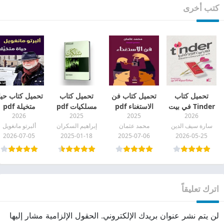
كتب أخرى
تحميل كتاب
تحميل كتاب فن
تحميل كتاب
تحميل كتاب حيا
Tinder في بيت
الاستغناء pdf
مسلكيات pdf
متخيلة pdf
2026
2025
2025
2026
الجدة ثريا pdf
سارة سيف الدين
محمد عثمان
إبراهيم السكران
ألبرتو مانغويل
2026-07-05
2025-01-18
2025-07-06
2026-05-25
اترك تعليقاً
لن يتم نشر عنوان بريدك الإلكتروني.
الحقول الإلزامية مشار إليها