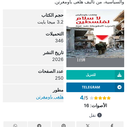
والسياسية، من تأليف هلغى باومغرتن.
حجم الكتاب
3.2 ميجا بايت
التحميلات
346
تاريخ النشر
2026
عدد الصفحات
للتنزيل
250
TELEGRAM
مطور
هلغى باومغرتن
4
/5
الأصوات:
16
نقل