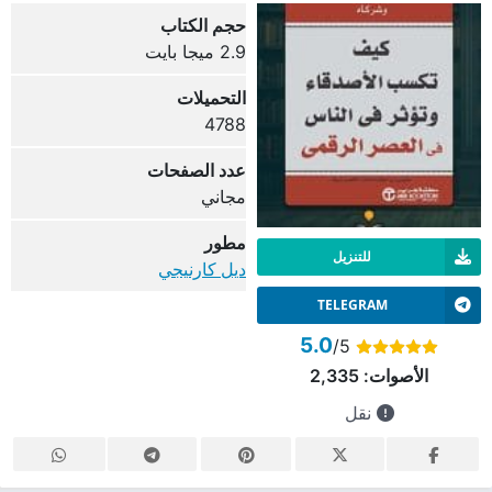
حجم الكتاب
2.9 ميجا بايت
التحميلات
4788
عدد الصفحات
مجاني
مطور
للتنزيل
ديل كارنيجي
TELEGRAM
5.0
/5
الأصوات:
2,335
نقل