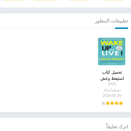
تطبيقات المطور
تحميل كتاب
استيقظ وعش
2026
pdf
دوروثيا براند
2026-05-20
اترك تعليقاً