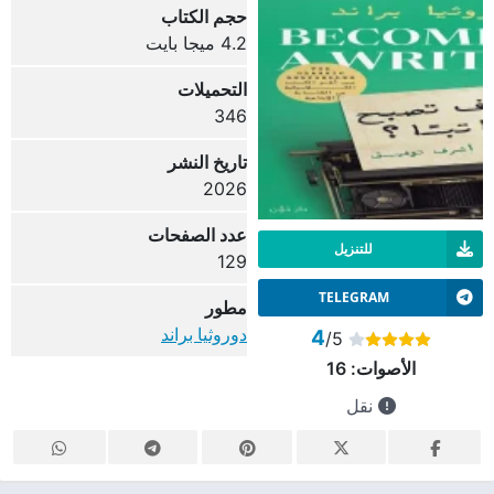
حجم الكتاب
4.2 ميجا بايت
التحميلات
346
تاريخ النشر
2026
عدد الصفحات
للتنزيل
129
TELEGRAM
مطور
دوروثيا براند
4
/5
الأصوات:
16
نقل